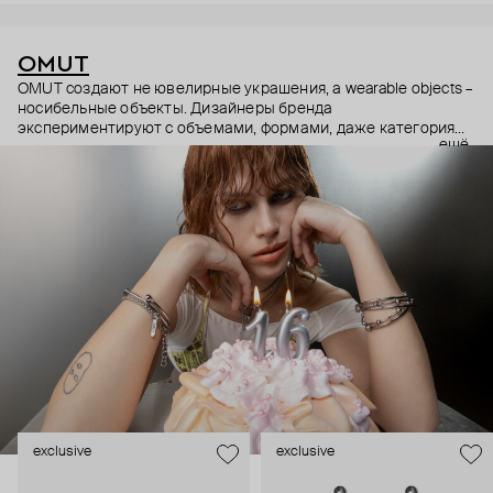
OMUT
OMUT создают не ювелирные украшения, а wearable objects –
носибельные объекты. Дизайнеры бренда
экспериментируют с объемами, формами, даже категориями
ещё
украшений (цепи – не только на шею, но и на тело). В
результате получаются лаконичные украшения, но всегда с
неожиданными деталями: колье с пирсингом, шипованные
сердца и серьги-цепи. Украшения OMUT носят стилисты,
музыкальные исполнители и лидеры мнений: Алексей
Сухарев, Андрей Toxi$, Валя Карнавал и многие другие.
Эксклюзивно для Poison Drop бренд выпустил коллекцию
HOLD YOUR HORSES (Придержи своих коней),
вдохновленную удилами для контроля лошадей: не через
силу, а через точность давления.
exclusive
exclusive