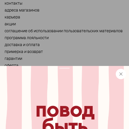
контакты
адреса магазинов
карьера
акции
cоглашение об использовании пользовательских материалов
программа лояльности
доставка и оплата
примерка и возврат
гарантии
оферта
персональные данные
хранение и уход за украшениями
правила использования сертификата
реферальная программа
повод
узнавайте первыми о
новинках, специальных
мероприятиях, скидках и
быть
многом другом