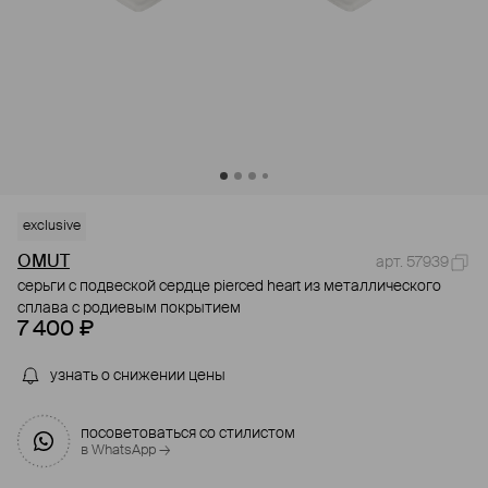
exclusive
OMUT
арт. 57939
серьги с подвеской сердце pierced heart из металлического
сплава с родиевым покрытием
7 400 ₽
узнать о снижении цены
посоветоваться со стилистом
в WhatsApp →