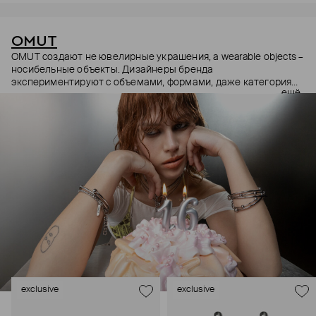
OMUT
OMUT создают не ювелирные украшения, а wearable objects –
носибельные объекты. Дизайнеры бренда
экспериментируют с объемами, формами, даже категориями
ещё
украшений (цепи – не только на шею, но и на тело). В
результате получаются лаконичные украшения, но всегда с
неожиданными деталями: колье с пирсингом, шипованные
сердца и серьги-цепи. Украшения OMUT носят стилисты,
музыкальные исполнители и лидеры мнений: Алексей
Сухарев, Андрей Toxi$, Валя Карнавал и многие другие.
Эксклюзивно для Poison Drop бренд выпустил коллекцию
HOLD YOUR HORSES (Придержи своих коней),
вдохновленную удилами для контроля лошадей: не через
силу, а через точность давления.
exclusive
exclusive