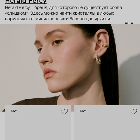
Herald Percy
Herald Percy – бренд, для которого не существует слова
«слишком». Здесь можно найти кристаллы в любых
вариациях: от миниатюрных и базовых до ярких и
ещё
массивных, которые сразу становятся главным элементом
образа. Героиня бренда – девушка из мегаполиса, которой
нужно как минимум 25 часов в сутках, чтобы все успеть, и
внушительный арсенал украшений, чтобы, поменяв серьги,
поехать на вечеринку сразу из офиса.
new
new