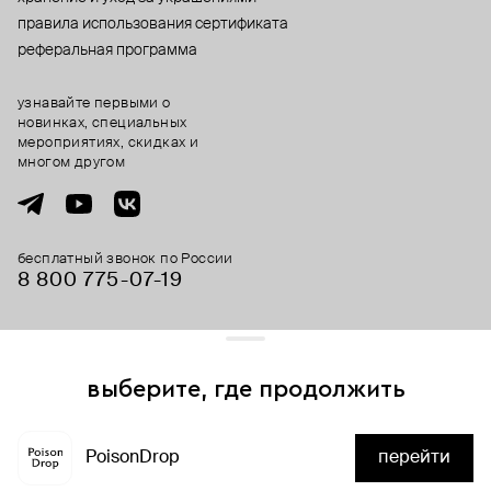
правила использования сертификата
реферальная программа
узнавайте первыми о
новинках, специальных
мероприятиях, скидках и
многом другом
бесплатный звонок по России
8 800 775⁠-07⁠-19
© 2013-2026 ООО «Пойзон Дроп».
все права защищены.
выберите, где продолжить
Для хорошей работы сайта мы используем файлы cookies
и сервисы аналитики. Продолжая его использование,
PoisonDrop
перейти
вы соглашаетесь с нашим
положением об обработке
нет в наличии