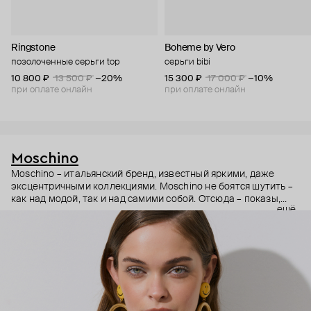
Ringstone
Boheme by Vero
позолоченные серьги top
серьги bibi
10 800 ₽
13 500 ₽
−20%
15 300 ₽
17 000 ₽
−10%
при оплате онлайн
при оплате онлайн
Moschino
Moschino – итальянский бренд, известный яркими, даже
эксцентричными коллекциями. Moschino не боятся шутить –
как над модой, так и над самими собой. Отсюда – показы,
ещё
мгновенно становящиеся главными событиями, вирусные
выходы селебрити (помните Кэти Перри в платье-люстре на
бале Института костюма Met Gala в 2019 году?) и
коллаборации с самыми неожиданными кандидатами, от
«Улицы Сезам» до The Sims. Украшения бренда –
гипертрофированно праздничные, практически
нарисованные: с кристаллами размером с ладонь и будто бы
расплавленными сердцами.