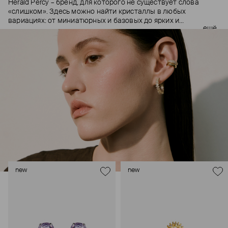
Herald Percy – бренд, для которого не существует слова
«слишком». Здесь можно найти кристаллы в любых
вариациях: от миниатюрных и базовых до ярких и
ещё
массивных, которые сразу становятся главным элементом
образа. Героиня бренда – девушка из мегаполиса, которой
нужно как минимум 25 часов в сутках, чтобы все успеть, и
внушительный арсенал украшений, чтобы, поменяв серьги,
поехать на вечеринку сразу из офиса.
new
new