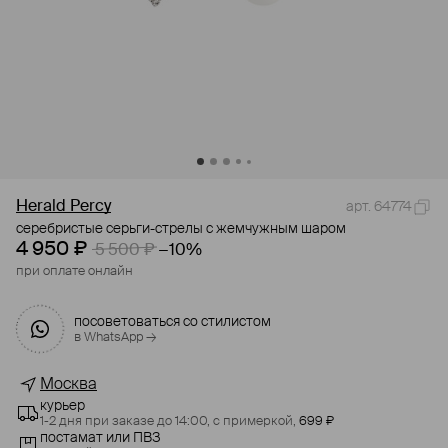
Herald Percy
арт. 64774
серебристые серьги-стрелы с жемчужным шаром
4 950 ₽
5 500 ₽
−10%
при оплате онлайн
посоветоваться со стилистом
в WhatsApp →
Москва
курьер
1-2 дня при заказе до 14:00,
с примеркой,
699 ₽
постамат или ПВЗ