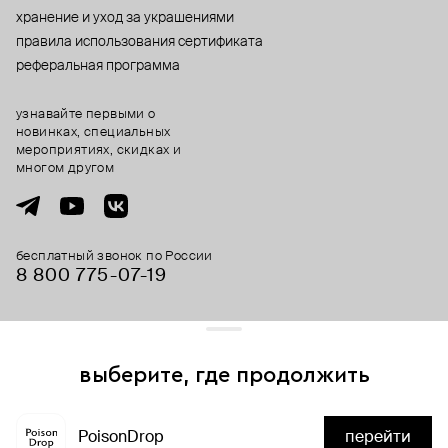
хранение и уход за украшениями
правила использования сертификата
реферальная программа
узнавайте первыми о
новинках, специальных
мероприятиях, скидках и
многом другом
бесплатный звонок по России
8 800 775⁠-07⁠-19
© 2013-2026 ООО «Пойзон Дроп».
все права защищены.
выберите, где продолжить
Для хорошей работы сайта мы используем файлы cookies
и сервисы аналитики. Продолжая его использование,
PoisonDrop
перейти