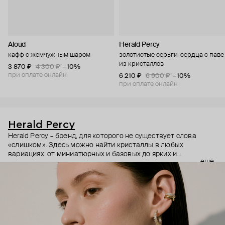
Aloud
Herald Percy
кафф с жемчужным шаром
золотистые серьги-сердца с паве
из кристаллов
3 870 ₽
4 300 ₽
−10%
при оплате онлайн
6 210 ₽
6 900 ₽
−10%
при оплате онлайн
Herald Percy
Herald Percy – бренд, для которого не существует слова
«слишком». Здесь можно найти кристаллы в любых
вариациях: от миниатюрных и базовых до ярких и
ещё
массивных, которые сразу становятся главным элементом
образа. Героиня бренда – девушка из мегаполиса, которой
нужно как минимум 25 часов в сутках, чтобы все успеть, и
внушительный арсенал украшений, чтобы, поменяв серьги,
поехать на вечеринку сразу из офиса.