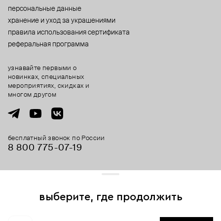
персональные данные
хранение и уход за украшениями
правила использования сертификата
реферальная программа
узнавайте первыми о
новинках, специальных
мероприятиях, скидках и
многом другом
бесплатный звонок по России
8 800 775⁠-07⁠-19
© 2013-2026 ООО «Пойзон Дроп».
все права защищены.
выберите, где продолжить
Для хорошей работы сайта мы используем файлы cookies