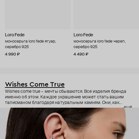
Loro Fede
Loro Fede
моносерьга loro fede ягуар,
моносерьга loro fede череп,
серебро 925
серебро 925
4 990 ₽
4 490 ₽
Wishes Come True
Wishes come true – мечты сбываются. Все изделия бренда
именно об этом. Каждое украшение может стать вашим
талисманом благодаря натуральным камням. Они, как
ещё
известно, обладают очень сильной энергетикой и
различными свойствами – ваши желания рискуют сбыться.
Дизайнер Анастасия Тарасова мечтала о своём бренде
украшений, и её мечта сбылась.