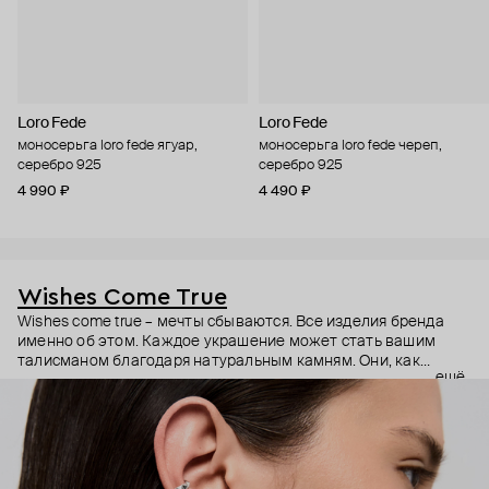
Loro Fede
Loro Fede
моносерьга loro fede ягуар,
моносерьга loro fede череп,
серебро 925
серебро 925
4 990 ₽
4 490 ₽
Wishes Come True
Wishes come true – мечты сбываются. Все изделия бренда
именно об этом. Каждое украшение может стать вашим
талисманом благодаря натуральным камням. Они, как
ещё
известно, обладают очень сильной энергетикой и
различными свойствами – ваши желания рискуют сбыться.
Дизайнер Анастасия Тарасова мечтала о своём бренде
украшений, и её мечта сбылась.