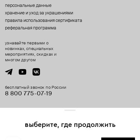
персональные данные
хранение и уход за украшениями
правила использования сертификата
реферальная программа
узнавайте первыми о
новинках, специальных
мероприятиях, скидках и
многом другом
бесплатный звонок по России
8 800 775⁠-07⁠-19
© 2013-2026 ООО «Пойзон Дроп».
все права защищены.
выберите, где продолжить
Для хорошей работы сайта мы используем файлы cookies