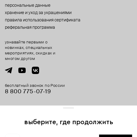
персональные данные
хранение и уход за украшениями
правила использования сертификата
реферальная программа
узнавайте первыми о
новинках, специальных
мероприятиях, скидках и
многом другом
бесплатный звонок по России
8 800 775⁠-07⁠-19
© 2013-2026 ООО «Пойзон Дроп».
все права защищены.
выберите, где продолжить
Для хорошей работы сайта мы используем файлы cookies