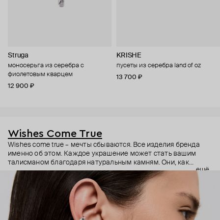
Struga
KRISHE
моносерьга из серебра с
пусеты из серебра land of oz
фиолетовым кварцем
13 700 ₽
12 900 ₽
Wishes Come True
Wishes come true – мечты сбываются. Все изделия бренда
именно об этом. Каждое украшение может стать вашим
талисманом благодаря натуральным камням. Они, как
ещё
известно, обладают очень сильной энергетикой и
различными свойствами – ваши желания рискуют сбыться.
Дизайнер Анастасия Тарасова мечтала о своём бренде
украшений, и её мечта сбылась.