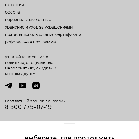
гарантии
оферта
персональные данные
хранение и уход за украшениями
правила использования сертификата
реферальная программа
узнавайте первыми о
новинках, специальных
мероприятиях, скидках и
многом другом
бесплатный звонок по России
8 800 775⁠-07⁠-19
© 2013-2026 ООО «Пойзон Дроп».
все права защищены.
выберите, где продолжить