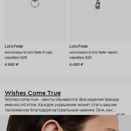
Loro Fede
Loro Fede
моносерьга loro fede ягуар,
моносерьга loro fede череп,
серебро 925
серебро 925
4 990 ₽
4 490 ₽
Wishes Come True
Wishes come true – мечты сбываются. Все изделия бренда
именно об этом. Каждое украшение может стать вашим
талисманом благодаря натуральным камням. Они, как
ещё
известно, обладают очень сильной энергетикой и
различными свойствами – ваши желания рискуют сбыться.
Дизайнер Анастасия Тарасова мечтала о своём бренде