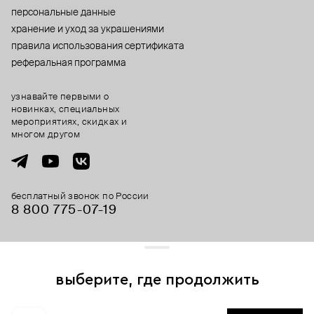
персональные данные
хранение и уход за украшениями
правила использования сертификата
реферальная программа
узнавайте первыми о
новинках, специальных
мероприятиях, скидках и
многом другом
бесплатный звонок по России
8 800 775⁠-07⁠-19
© 2013-2026 ООО «Пойзон Дроп».
все права защищены.
выберите, где продолжить
Для хорошей работы сайта мы используем файлы cookies