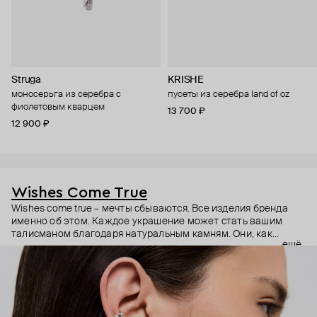
Struga
KRISHE
моносерьга из серебра с
пусеты из серебра land of oz
фиолетовым кварцем
13 700 ₽
12 900 ₽
Wishes Come True
Wishes come true – мечты сбываются. Все изделия бренда
именно об этом. Каждое украшение может стать вашим
талисманом благодаря натуральным камням. Они, как
ещё
известно, обладают очень сильной энергетикой и
различными свойствами – ваши желания рискуют сбыться.
Дизайнер Анастасия Тарасова мечтала о своём бренде
украшений, и её мечта сбылась.