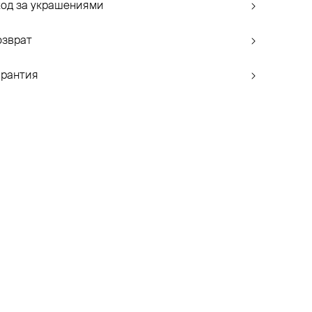
ход за украшениями
озврат
арантия