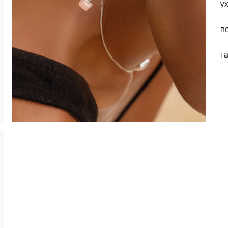
у
в
г