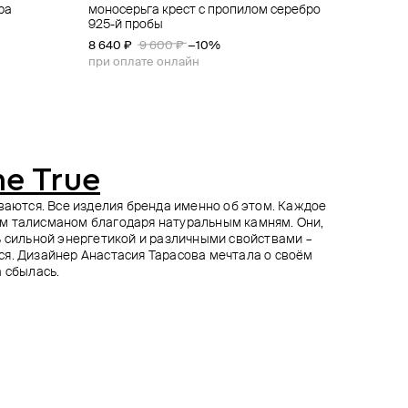
ра
изопразами
 средние
моносерьга крест с пропилом серебро
матовый кафф из серебра plump
пусеты из серебра «семена»
серьги из серебра «узор» с гранатами
925-й пробы
7 800 ₽
5 900 ₽
9 100 ₽
8 640 ₽
9 600 ₽
−10%
при оплате онлайн
e True
ываются. Все изделия бренда именно об этом. Каждое
м талисманом благодаря натуральным камням. Они,
ь сильной энергетикой и различными свойствами –
я. Дизайнер Анастасия Тарасова мечтала о своём
а сбылась.