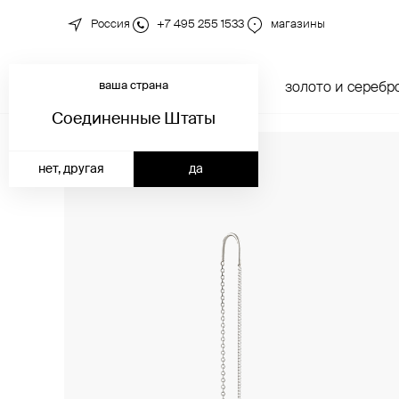
Россия
+7 495 255 1533
магазины
ваша страна
новинки
каталог
золото и серебр
Соединенные Штаты
нет, другая
да