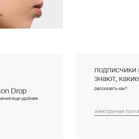
подписчики 
знают, каки
рассказать как?
on Drop
шения еще удобнее.