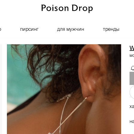
о
пирсинг
для мужчин
тренды
W
м
х
н