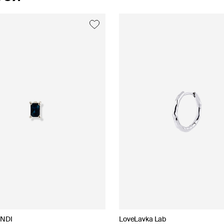
exclusive
exclusive
NDI
LoveLavka Lab
NANACODE
SHU SHA
Struga