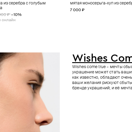
а из серебра с голубым
еребра blade
еребра plump
ребра curly
мятая моносерьга-хуп из сереб
серьги из серебра «узор» с хр
пусеты из серебра «гортензия»
кафф из серебра signature link
ia
7 000 ₽
9 100 ₽
7 200 ₽
9 500 ₽
900 ₽
−10%
е онлайн
Wishes Com
Wishes come true – мечты сб
украшение может стать ваши
как известно, обладают очен
ваши желания рискуют сбытьс
бренде украшений, и её мечт