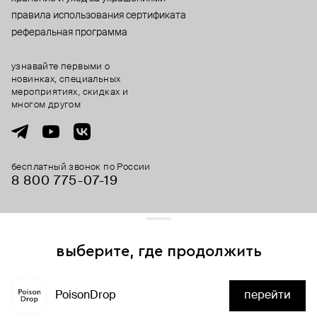
правила использования сертификата
реферальная программа
узнавайте первыми о
новинках, специальных
мероприятиях, скидках и
многом другом
бесплатный звонок по России
8 800 775⁠-07⁠-19
© 2013-2026 ООО «Пойзон Дроп».
все права защищены.
выберите, где продолжить
Для хорошей работы сайта мы используем файлы cookies
и сервисы аналитики. Продолжая его использование,
PoisonDrop
перейти
вы соглашаетесь с нашим
положением об обработке
нет в наличии