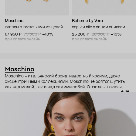
Moschino
Boheme by Vero
клипсы с кисточками из цепей
серьги nile с синим ониксом
67 950 ₽
75 500 ₽
−10%
25 200 ₽
28 000 ₽
−10%
при оплате онлайн
при оплате онлайн
Moschino
Moschino – итальянский бренд, известный яркими, даже
эксцентричными коллекциями. Moschino не боятся шутить –
как над модой, так и над самими собой. Отсюда – показы,
ещё
мгновенно становящиеся главными событиями, вирусные
выходы селебрити (помните Кэти Перри в платье-люстре на
бале Института костюма Met Gala в 2019 году?) и
коллаборации с самыми неожиданными кандидатами, от
«Улицы Сезам» до The Sims. Украшения бренда –
гипертрофированно праздничные, практически
нарисованные: с кристаллами размером с ладонь и будто бы
расплавленными сердцами.