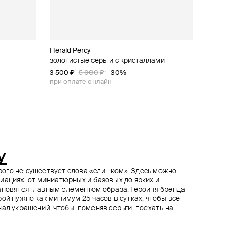
Herald Percy
Herald Percy
Herald Percy
Herald Percy
ве из
ами
и
золотистые серьги с кристаллами
маленькие хупы с кристаллами
серебристые серьги с лимонными
серебристые серьги с тремя цветами из
кристаллами spring time
крупных кристаллов
3 500 ₽
6 840 ₽
7 600 ₽
5 000 ₽
−10%
−30%
4 060 ₽
4 760 ₽
6 800 ₽
5 800 ₽
−30%
−30%
при оплате онлайн
при оплате онлайн
при оплате онлайн
при оплате онлайн
y
торого не существует слова «слишком». Здесь можно
иациях: от миниатюрных и базовых до ярких и
ановятся главным элементом образа. Героиня бренда –
ой нужно как минимум 25 часов в сутках, чтобы все
ал украшений, чтобы, поменяв серьги, поехать на