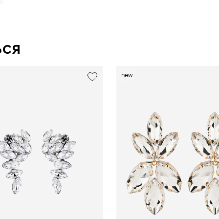
ься
new