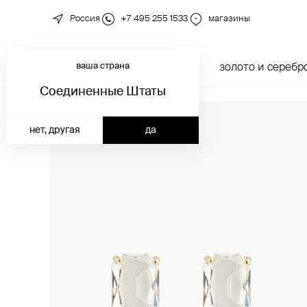
Россия
+7 495 255 1533
магазины
ваша страна
новинки
каталог
золото и серебр
Соединенные Штаты
нет, другая
да