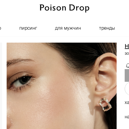
о
пирсинг
для мужчин
тренды
H
з
х
н