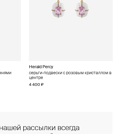
Herald Percy
амнями
серьги-подвески с розовым кристаллом в
центре
4 400 ₽
нашей рассылки всегда