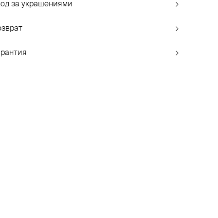
ход за украшениями
озврат
арантия