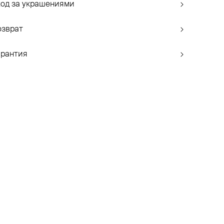
ход за украшениями
озврат
арантия