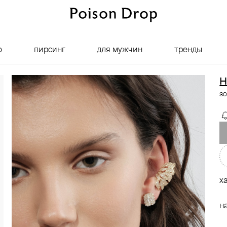
о
пирсинг
для мужчин
тренды
H
зо
х
н