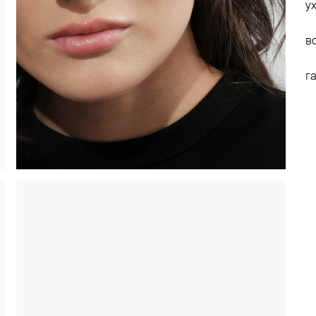
у
в
г