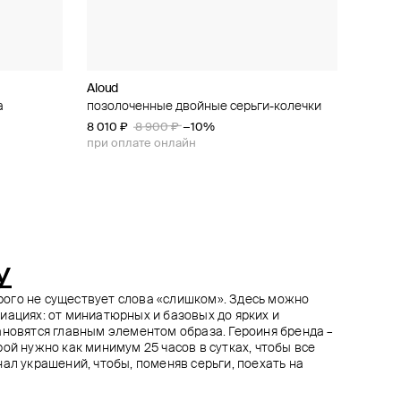
Aloud
Herald Percy
Herald Percy
AQUAGIRL
а
вными
ами
позолоченные двойные серьги-колечки
серьги-полумесяцы с кристаллами
серебристый кафф с белыми
золотистые серьги в виде резьбы и гаек
нем в
жемчужинами и кристаллами
8 010 ₽
5 850 ₽
6 930 ₽
8 900 ₽
6 500 ₽
7 700 ₽
−10%
−10%
−10%
5 400 ₽
при оплате онлайн
при оплате онлайн
при оплате онлайн
y
торого не существует слова «слишком». Здесь можно
иациях: от миниатюрных и базовых до ярких и
ановятся главным элементом образа. Героиня бренда –
ой нужно как минимум 25 часов в сутках, чтобы все
ал украшений, чтобы, поменяв серьги, поехать на