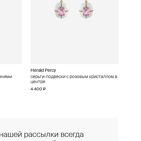
Herald Percy
амнями
серьги-подвески с розовым кристаллом в
центре
4 400 ₽
нашей рассылки всегда