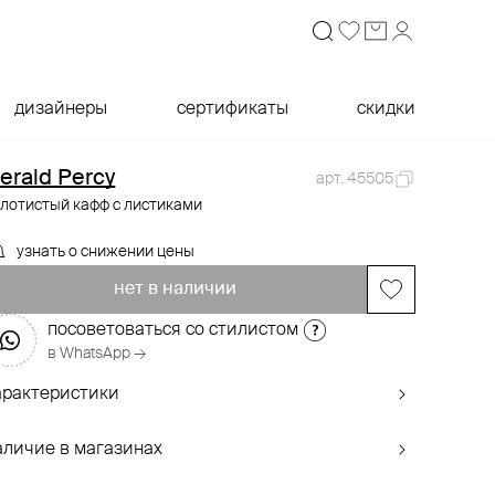
дизайнеры
сертификаты
скидки
erald Percy
арт. 45505
лотистый кафф с листиками
узнать о снижении цены
нет в наличии
посоветоваться со стилистом
в WhatsApp →
арактеристики
аличие в магазинах