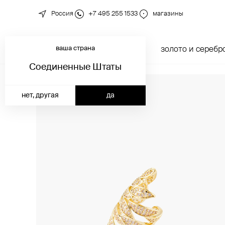
Россия
+7 495 255 1533
магазины
ваша страна
новинки
каталог
золото и серебр
Соединенные Штаты
нет, другая
да