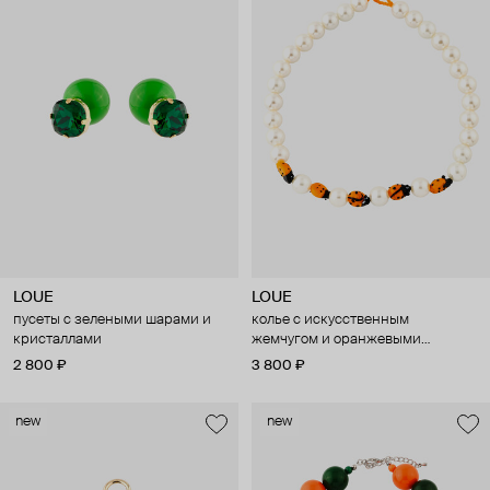
LOUE
LOUE
пусеты с зелеными шарами и
колье с искусственным
кристаллами
жемчугом и оранжевыми
жучками
2 800 ₽
3 800 ₽
new
new