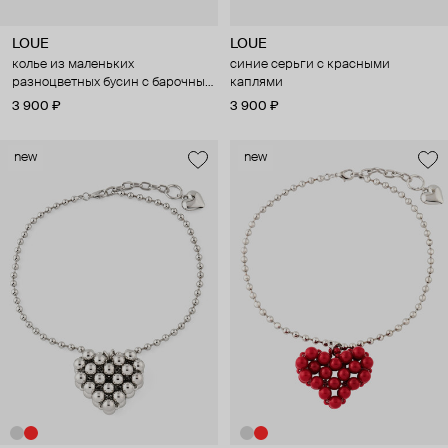
LOUE
LOUE
колье из маленьких
синие серьги с красными
разноцветных бусин с барочным
каплями
жемчугом
3 900 ₽
3 900 ₽
new
new