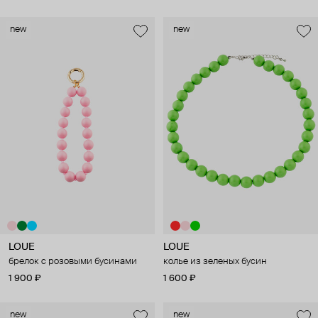
new
new
LOUE
LOUE
брелок с розовыми бусинами
колье из зеленых бусин
1 900 ₽
1 600 ₽
new
new