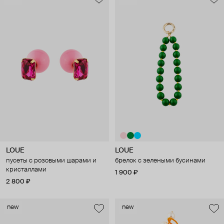
LOUE
LOUE
пусеты с розовыми шарами и
брелок с зелеными бусинами
кристаллами
1 900 ₽
2 800 ₽
new
new