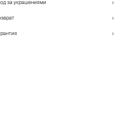
ход за украшениями
озврат
арантия