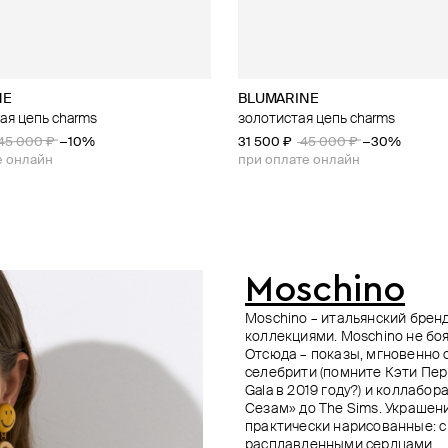
NE
n Margiela
n Margiela
n Margiela
BLUMARINE
Marni
MM6 Maison Margiela
MM6 Maison Margiela
ая цепь charms
ое колье-цепь с подвеской
ое колье с подвеской-кольцом
ое колье с подвеской-кольцом
золотистая цепь charms
колье на шнурке с жемчужинам
серебристое колье с подвеско
серебристое колье
подвесками
45 000 ₽
−10%
31 500 ₽
37 000 ₽
37 000 ₽
45 000 ₽
−30%
34 000 ₽
е онлайн
при оплате онлайн
Moschino
Moschino – итальянский брен
коллекциями. Moschino не боя
Отсюда – показы, мгновенно
селебрити (помните Кэти Пер
Gala в 2019 году?) и коллаб
Сезам» до The Sims. Украшен
практически нарисованные: с
расплавленными сердцами.