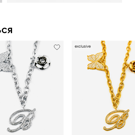
ься
exclusive
new
new