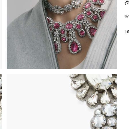
у
в
г