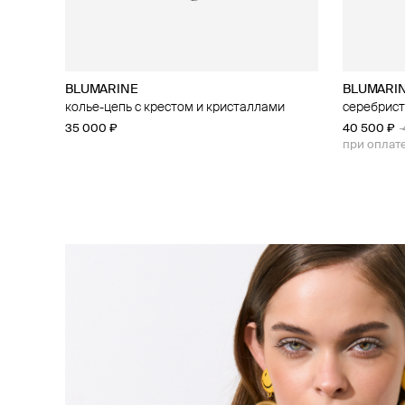
BLUMARINE
Loquet London
MM6 Maison Margiela
MM6 Maison Margiela
BLUMARI
MM6 Maiso
MM6 Maiso
MM6 Maiso
колье-цепь с крестом и кристаллами
шарм diamond christian cross white gold
колье с подвеской mermaid
золотистое колье с подвеской-кольцом
серебрист
серебрист
серебрист
серебрист
35 000 ₽
27 600 ₽
40 000 ₽
43 000 ₽
34 500 ₽
−20%
40 500 ₽
40 000 ₽
43 000 ₽
43 000 ₽
при оплате онлайн
при оплат