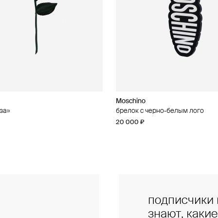
Moschino
Moschino
за»
чные серьги из бусин
брелок с черно-белым лого
брелок с кошельком
20 000 ₽
47 000 ₽
подписчики 
знают, каки