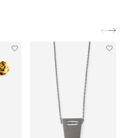
new
exclusive