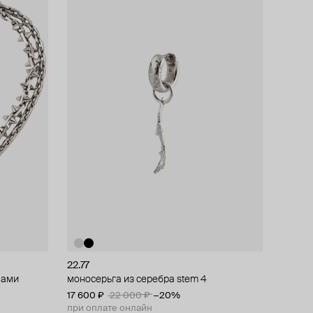
22.77
пами
моносерьга из серебра stem 4
17 600 ₽
22 000 ₽
−20%
при оплате онлайн