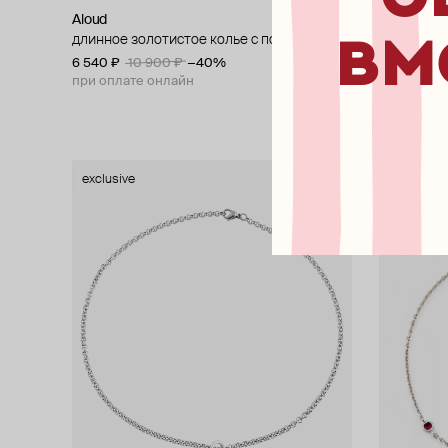
Aloud
AQUAGIR
вм
длинное золотистое колье с подвесками
кольцо lov
6 540 ₽
10 900 ₽
−40%
4 340 ₽
6
при оплате онлайн
при оплат
exclusive