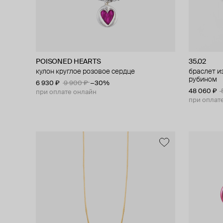
POISONED HEARTS
35.02
кулон круглое розовое сердце
браслет и
рубином
6 930 ₽
9 900 ₽
−30%
48 060 ₽
при оплате онлайн
при оплат