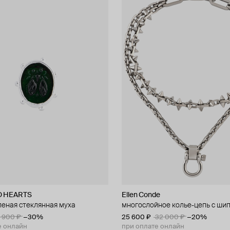
D HEARTS
Ellen Conde
леная стеклянная муха
многослойное колье-цепь с ши
 900 ₽
−30%
25 600 ₽
32 000 ₽
−20%
е онлайн
при оплате онлайн