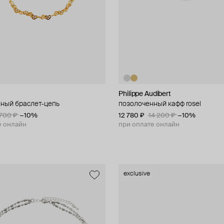
Philippe Audibert
ный браслет-цепь
позолоченный кафф rosel
 700 ₽
−10%
12 780 ₽
14 200 ₽
−10%
е онлайн
при оплате онлайн
exclusive