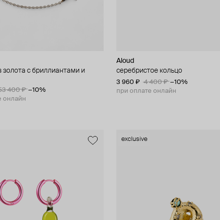
Aloud
з золота с бриллиантами и
серебристое кольцо
3 960 ₽
4 400 ₽
−10%
53 400 ₽
−10%
при оплате онлайн
е онлайн
exclusive