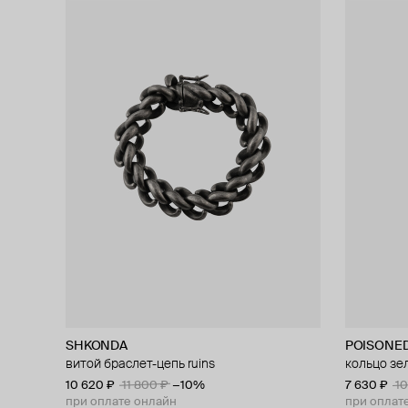
SHKONDA
POISONE
витой браслет-цепь ruins
кольцо зе
10 620 ₽
11 800 ₽
−10%
7 630 ₽
10
при оплате онлайн
при оплат