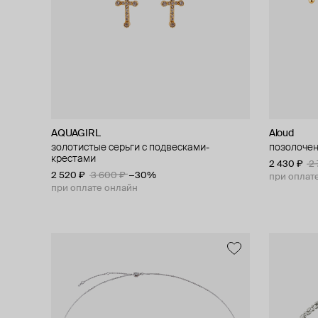
AQUAGIRL
Aloud
золотистые серьги с подвесками-
позолочен
крестами
2 430 ₽
2
2 520 ₽
3 600 ₽
−30%
при оплат
при оплате онлайн