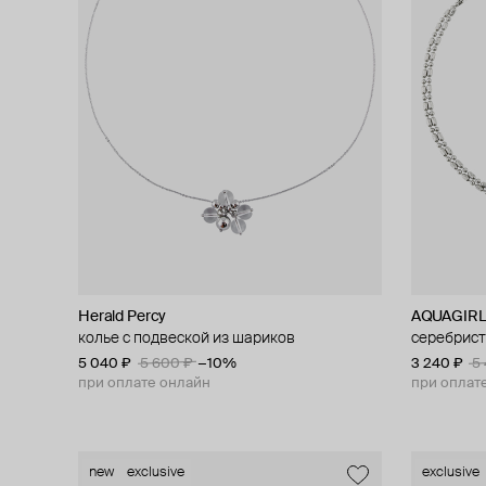
Herald Percy
AQUAGIR
колье с подвеской из шариков
серебрист
5 040 ₽
5 600 ₽
−10%
3 240 ₽
5
при оплате онлайн
при оплат
new
exclusive
exclusive