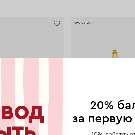
exclusive
вод
20% ба
за первую
ыть