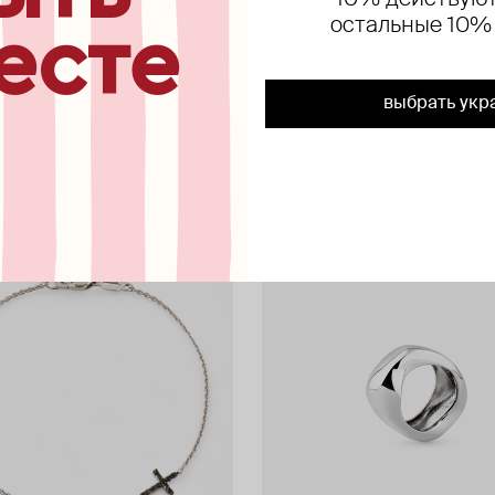
10% действуют
L
AQUAGIRL
остальные 10%
есте
e you
aquagirl х kate сlapp, подвеска-к
«лакки»
 200 ₽
−30%
3 360 ₽
4 200 ₽
−20%
е онлайн
выбрать укр
при оплате онлайн