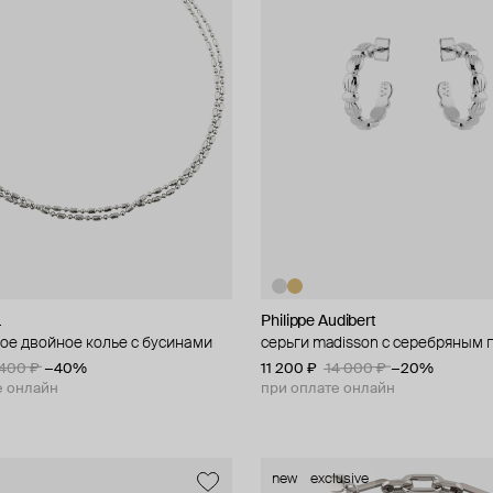
L
Philippe Audibert
ое двойное колье с бусинами
серьги madisson с серебряным
 400 ₽
−40%
11 200 ₽
14 000 ₽
−20%
е онлайн
при оплате онлайн
new
exclusive