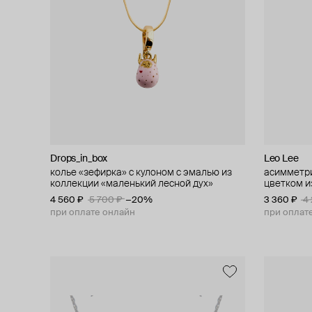
Drops_in_box
Leo Lee
колье «зефирка» с кулоном с эмалью из
асимметри
коллекции «маленький лесной дух»
цветком из
4 560 ₽
5 700 ₽
−20%
3 360 ₽
4
при оплате онлайн
при оплат