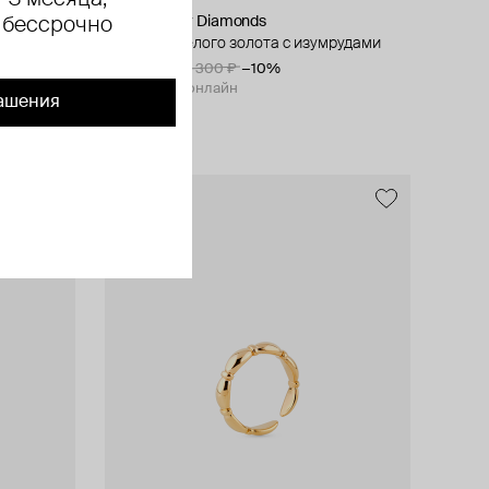
 3 месяца,
Herald Percy Diamonds
 бессрочно
лэп
серьги из белого золота с изумрудами
38 070 ₽
42 300 ₽
−10%
при оплате онлайн
ашения
exclusive