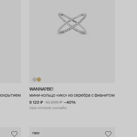
WANNA?BE!
 покрытием
мини-кольцо «икс» из серебра с фианитом
6 120 ₽
10 200 ₽
−40%
при оплате онлайн
new