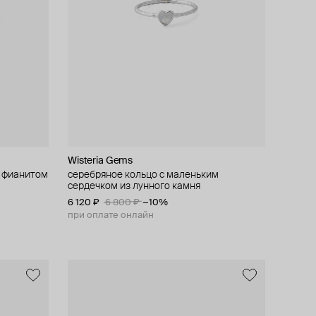
Wisteria Gems
и фианитом
серебряное кольцо с маленьким
сердечком из лунного камня
6 120 ₽
6 800 ₽
−10%
при оплате онлайн