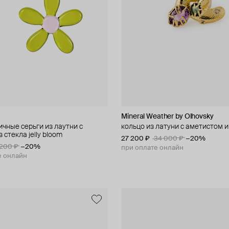
Mineral Weather by Olhovsky
чные серьги из лаутни с
кольцо из латуни с аметистом 
 стекла jelly bloom
27 200 ₽
34 000 ₽
−20%
 200 ₽
−20%
при оплате онлайн
е онлайн