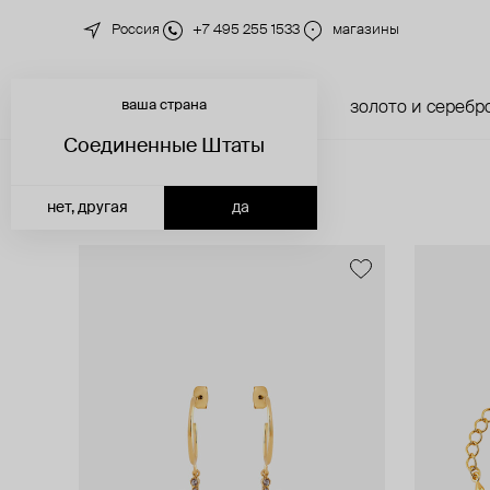
Россия
+7 495 255 1533
магазины
ваша страна
новинки
каталог
золото и серебр
Соединенные Штаты
фильтр
4 997 товаров
нет, другая
да