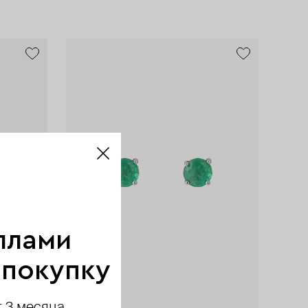
ллами
 покупку