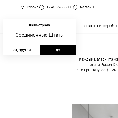
Россия
+7 495 255 1533
магазины
ваша страна
новинки
каталог
золото и серебр
Соединенные Штаты
нет, другая
да
Каждый магазин такой
стиле Poison Dr
что приглянулось) – м