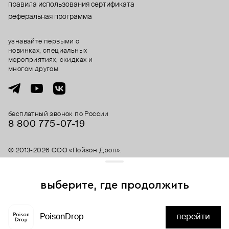
правила использования сертификата
реферальная программа
узнавайте первыми о
новинках, специальных
мероприятиях, скидках и
многом другом
бесплатный звонок по России
8 800 775⁠-07⁠-19
© 2013-2026 ООО «Пойзон Дроп».
все права защищены.
выберите, где продолжить
Для хорошей работы сайта мы используем файлы cookies
и сервисы аналитики. Продолжая его использование,
скоро здесь будет
PoisonDrop
перейти
вы соглашаетесь с нашим
положением об обработке