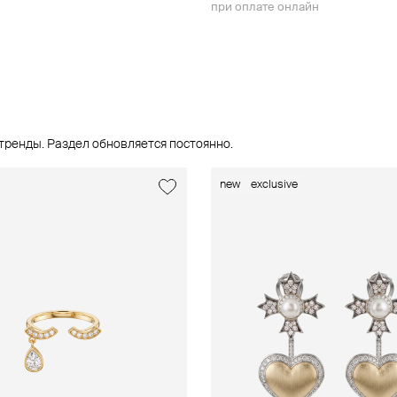
при оплате онлайн
тренды. Раздел обновляется постоянно.
usive
new
new
exclusive
exclusive