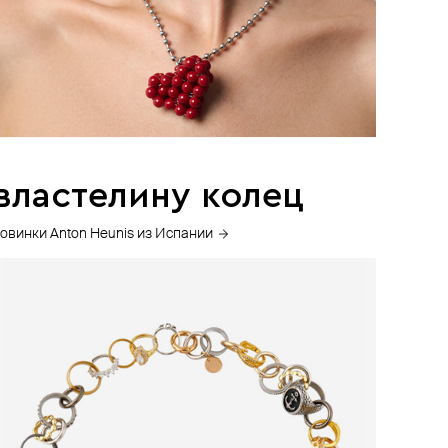
властелину колец
овинки Anton Heunis из Испании