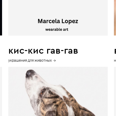
кис-кис гав-гав
украшения для животных
н