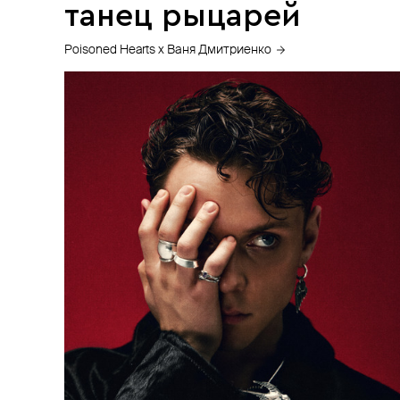
танец рыцарей
Poisoned Hearts х Ваня Дмитриенко