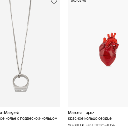
usive
exclusive
new
n Margiela
roni
Marcela Lopez
AQUAGIRL
ое колье с подвеской-кольцом
ский браслет
красное кольцо сердце
белые серьги-цветы
28 800 ₽
4 200 ₽
32 000 ₽
−10%