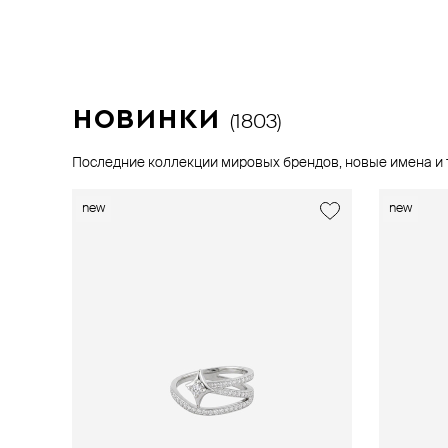
при оплате онлайн
новинки
(1803)
Последние коллекции мировых брендов, новые имена и 
new
new
exclusive
new
new
excl