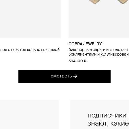
L
EWELRY
COBRA JEWELRY
COBRA JEWELRY
ное открытое кольцо со слезой
е серьги из золота с
биколорные серьги из золота с
кольцо из золота с рубинами
тами и сапфирами
бриллиантами и культивирова
160 200 ₽
жемчугом
594 100 ₽
смотреть
подписчики 
знают, каки