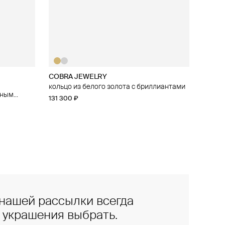
COBRA JEWELRY
35.02
кольцо из белого золота с бриллиантами
кольцо из белого золота с бриллиантами
нным
131 300 ₽
123 100 ₽
нашей рассылки всегда
е украшения выбрать.