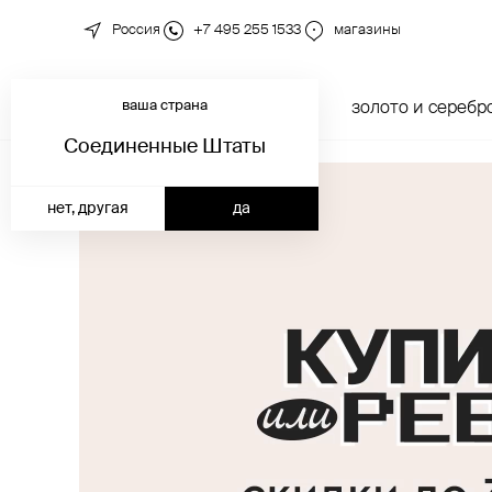
Россия
+7 495 255 1533
магазины
ваша страна
новинки
каталог
золото и серебр
Соединенные Штаты
нет, другая
да