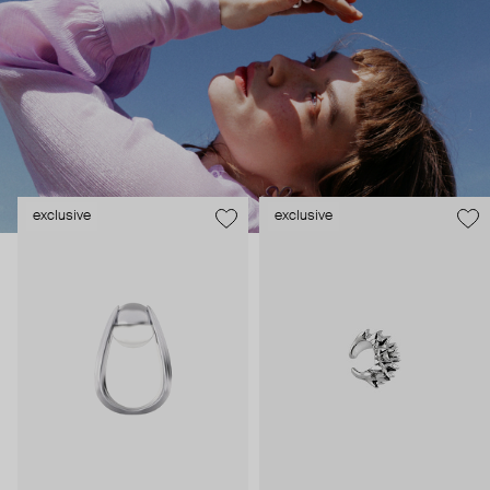
про эмоции, но и про смыслы. Создатели бренда
зашифровывают их в тщательно продуманных формах и
деталях. Каждое украшение как ненавязчивое напоминание
– о том, как важно ценить момент, не забывать, что за зимой
всегда приходит весна, и многом другом.
Украшения Earworm для тех, кто не выбирает между мыслить
и чувствовать.
exclusive
exclusive