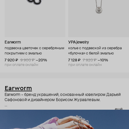
Earworm
УРА jewelry
подвеска цветочек с серебряным
колье с подвеской из серебра
покрытием с эмалью
«булочка» с белой эмалью
7 920 ₽
9 900 ₽
−20%
7 128 ₽
7 920 ₽
−10%
при оплате онлайн
при оплате онлайн
Earworm
Earworm – бренд украшений, основанный ювелиром Дарьей
Сафоновой и дизайнером Борисом Журавлевым.
ещё
В основе бренда – сочетание концептуальности и
музыкальности (словом earworm называют мелодию,
которая запоминается раз и навсегда). Хотя музыка –
абстрактная форма искусства, украшения Earworm не только