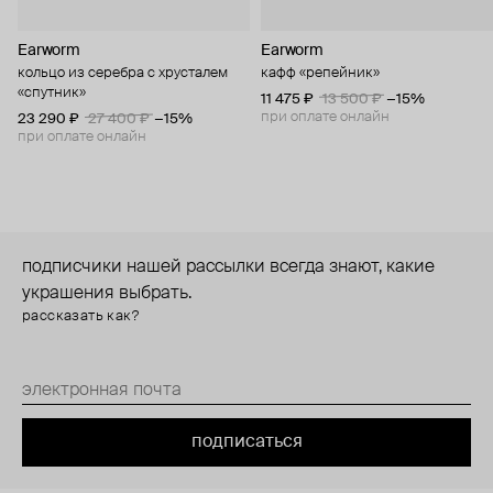
Earworm
Earworm
кольцо из серебра с хрусталем
кафф «репейник»
«спутник»
11 475 ₽
13 500 ₽
−15%
при оплате онлайн
23 290 ₽
27 400 ₽
−15%
при оплате онлайн
подписчики нашей рассылки всегда знают, какие
украшения выбрать.
рассказать как?
подписаться