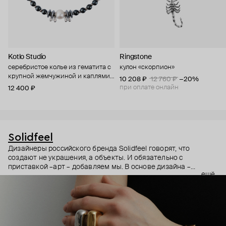
Kotlo Studio
Ringstone
серебристое колье из гематита с
кулон «скорпион»
крупной жемчужиной и каплями
10 208 ₽
12 760 ₽
−20%
"пришелец мини"
при оплате онлайн
12 400 ₽
Solidfeel
Дизайнеры российского бренда Solidfeel говорят, что
создают не украшения, а объекты. И обязательно с
приставкой –арт – добавляем мы. В основе дизайна –
ещё
абстрактные формы, вдохновленные работами
современных скульпторов и художников. Это украшения для
тех, кто уже нашел свой стиль, кто не спешит за трендами. И
выбирает классику настолько же вневременную и
основательную, что и те самые современные скульптуры.