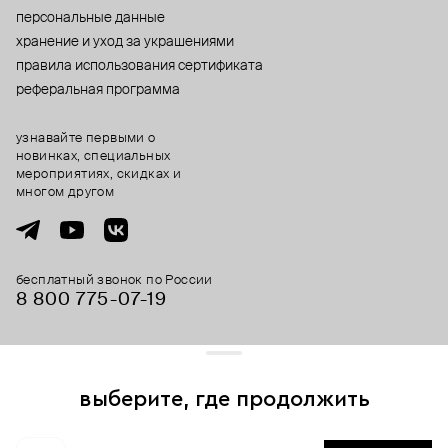
персональные данные
хранение и уход за украшениями
правила использования сертификата
реферальная программа
узнавайте первыми о
новинках, специальных
мероприятиях, скидках и
многом другом
бесплатный звонок по России
8 800 775⁠-07⁠-19
© 2013-2026 ООО «Пойзон Дроп».
все права защищены.
выберите, где продолжить
Для хорошей работы сайта мы используем файлы cookies