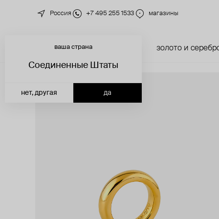
Россия
+7 495 255 1533
магазины
ваша страна
новинки
каталог
золото и серебр
Соединенные Штаты
нет, другая
да