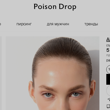
о
пирсинг
для мужчин
тренды
A
гл
5
пр
ра