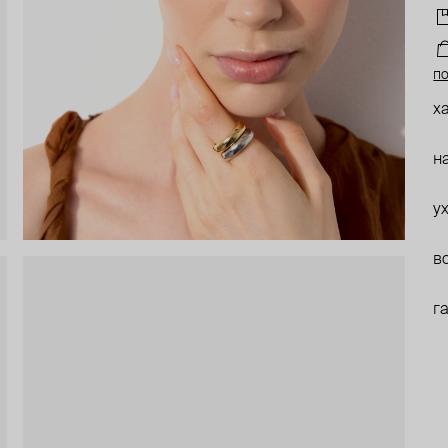
по
х
н
у
в
г