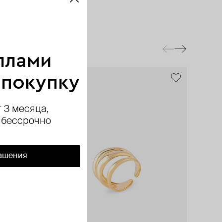
ллами
 покупку
 3 месяца,
 бессрочно
ашения