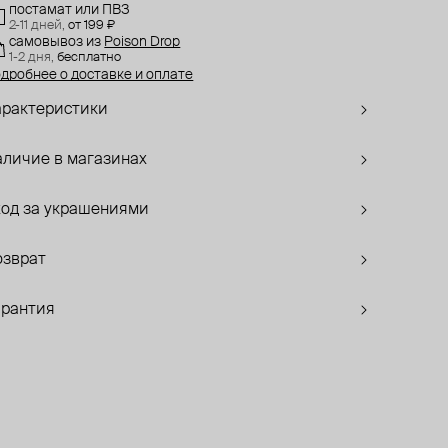
постамат или ПВЗ
2-11 дней,
от 199 ₽
самовывоз
из
Poison Drop
1-2 дня,
бесплатно
дробнее о доставке и оплате
арактеристики
аличие в магазинах
ход за украшениями
озврат
арантия