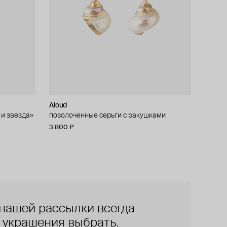
Aloud
 и звезда»
позолоченные серьги с ракушками
3 800 ₽
нашей рассылки всегда
е украшения выбрать.