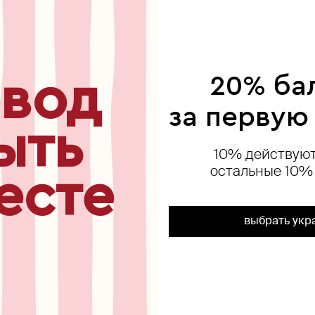
ься
вод
20% ба
за первую
ыть
10% действуют
остальные 10%
есте
выбрать укр