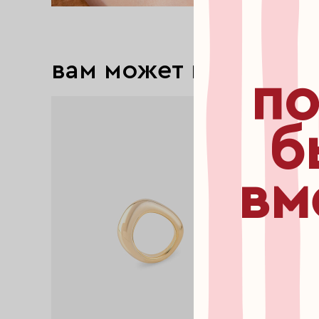
вам может понравит
по
б
вм