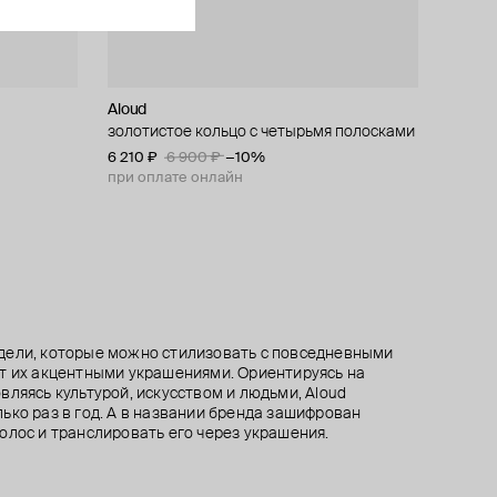
Aloud
Aloud
AQUAGIRL
Aloud
золотистое кольцо с четырьмя полосками
тонкое золотистое кольцо с жемчугом
кольцо с красным цветочком
золотистое кольцо с узлами
6 210 ₽
4 410 ₽
3 330 ₽
6 570 ₽
6 900 ₽
4 900 ₽
7 300 ₽
3 700 ₽
−10%
−10%
−10%
−10%
при оплате онлайн
при оплате онлайн
при оплате онлайн
при оплате онлайн
дели, которые можно стилизовать с повседневными
т их акцентными украшениями. Ориентируясь на
вляясь культурой, искусством и людьми, Aloud
ько раз в год. А в названии бренда зашифрован
олос и транслировать его через украшения.