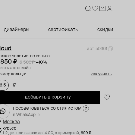
дизайнеры
сертификаты
скидки
loud
арт. 50901
адкое золотистое кольцо
 850 ₽
6 500 ₽
−10%
и оплате онлайн
змер кольца:
как узнать
16.5
17
добавить в корзину
посоветоваться со стилистом
в WhatsApp →
Москва
курьер
1-2 дня при заказе до 14:00,
с примеркой,
699 ₽