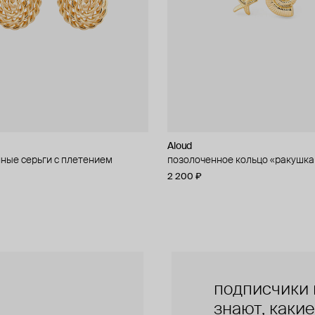
Aloud
Aloud
ные серьги с плетением
ное кольцо с кубическим
позолоченное кольцо «ракушка
золотистое колье-цепь
 «ракушка и звезда»
2 200 ₽
5 600 ₽
подписчики 
знают, каки