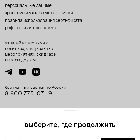
персональные данные
хранение и уход за украшениями
правила использования сертификата
реферальная программа
узнавайте первыми о
новинках, специальных
мероприятиях, скидках и
многом другом
бесплатный звонок по России
8 800 775⁠-07⁠-19
© 2013-2026 ООО «Пойзон Дроп».
все права защищены.
выберите, где продолжить
Для хорошей работы сайта мы используем файлы cookies