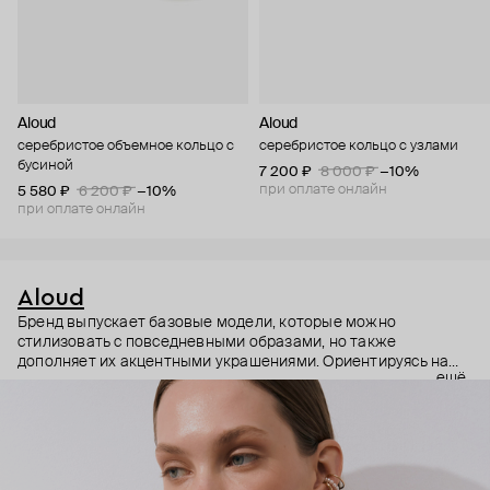
Aloud
Aloud
серебристое объемное кольцо с
серебристое кольцо с узлами
бусиной
7 200 ₽
8 000 ₽
−10%
при оплате онлайн
5 580 ₽
6 200 ₽
−10%
при оплате онлайн
Aloud
Бренд выпускает базовые модели, которые можно
стилизовать с повседневными образами, но также
дополняет их акцентными украшениями. Ориентируясь на
ещё
долгосрочные тренды, вдохновляясь культурой, искусством и
людьми, Aloud показывает коллекции несколько раз в год. А
в названии бренда зашифрован призыв слушать внутренний
голос и транслировать его через украшения.