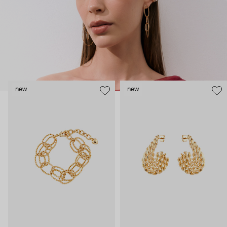
new
new