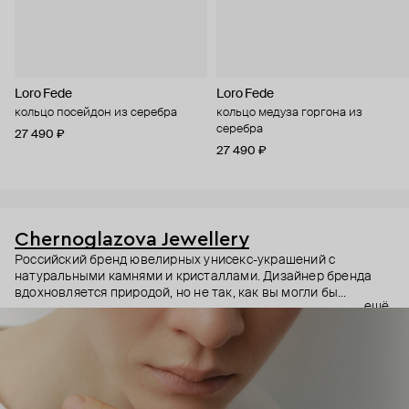
Loro Fede
Loro Fede
кольцо посейдон из серебра
кольцо медуза горгона из
серебра
27 490 ₽
27 490 ₽
Chernoglazova Jewellery
Российский бренд ювелирных унисекс-украшений с
натуральными камнями и кристаллами. Дизайнер бренда
вдохновляется природой, но не так, как вы могли бы
ещё
подумать. Эти украшения скорее напоминают о крутых
скалах или суровых пустынных рельефах. Они будто
становятся талисманами, которые меняют самоощущение
владельца, одним своим видом добавляют силы и
уверенности. И неудивительно: чтобы носить квадратные
кольца в повседневных образах, уверенности должно быть
предостаточно.