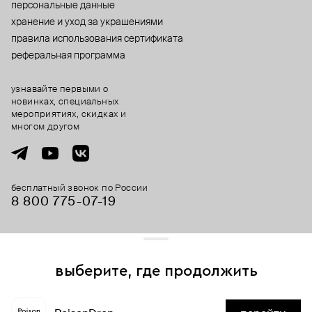
персональные данные
хранение и уход за украшениями
правила использования сертификата
реферальная программа
узнавайте первыми о
новинках, специальных
мероприятиях, скидках и
многом другом
бесплатный звонок по России
8 800 775⁠-07⁠-19
© 2013-2026 ООО «Пойзон Дроп».
все права защищены.
выберите, где продолжить
Для хорошей работы сайта мы используем файлы cookies
и сервисы аналитики. Продолжая его использование,