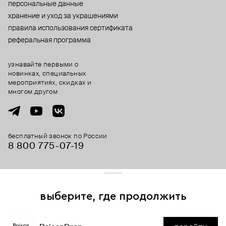
персональные данные
хранение и уход за украшениями
правила использования сертификата
реферальная программа
узнавайте первыми о
новинках, специальных
мероприятиях, скидках и
многом другом
бесплатный звонок по России
8 800 775⁠-07⁠-19
© 2013-2026 ООО «Пойзон Дроп».
все права защищены.
выберите, где продолжить
Для хорошей работы сайта мы используем файлы cookies
и сервисы аналитики. Продолжая его использование,