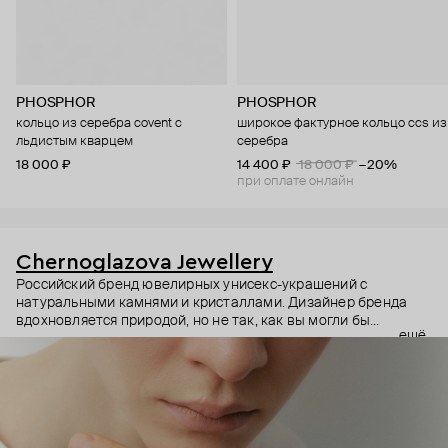
PHOSPHOR
PHOSPHOR
кольцо из серебра covent с
широкое фактурное кольцо ccs из
льдистым кварцем
серебра
18 000 ₽
14 400 ₽
18 000 ₽
−20%
при оплате онлайн
Chernoglazova Jewellery
Российский бренд ювелирных унисекс-украшений с
натуральными камнями и кристаллами. Дизайнер бренда
вдохновляется природой, но не так, как вы могли бы
ещё
подумать. Эти украшения скорее напоминают о крутых
скалах или суровых пустынных рельефах. Они будто
становятся талисманами, которые меняют самоощущение
владельца, одним своим видом добавляют силы и
уверенности. И неудивительно: чтобы носить квадратные
кольца в повседневных образах, уверенности должно быть
предостаточно.