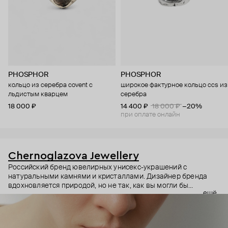
PHOSPHOR
PHOSPHOR
кольцо из серебра covent с
широкое фактурное кольцо ccs из
льдистым кварцем
серебра
18 000 ₽
14 400 ₽
18 000 ₽
−20%
при оплате онлайн
Chernoglazova Jewellery
Российский бренд ювелирных унисекс-украшений с
натуральными камнями и кристаллами. Дизайнер бренда
вдохновляется природой, но не так, как вы могли бы
ещё
подумать. Эти украшения скорее напоминают о крутых
скалах или суровых пустынных рельефах. Они будто
становятся талисманами, которые меняют самоощущение
владельца, одним своим видом добавляют силы и