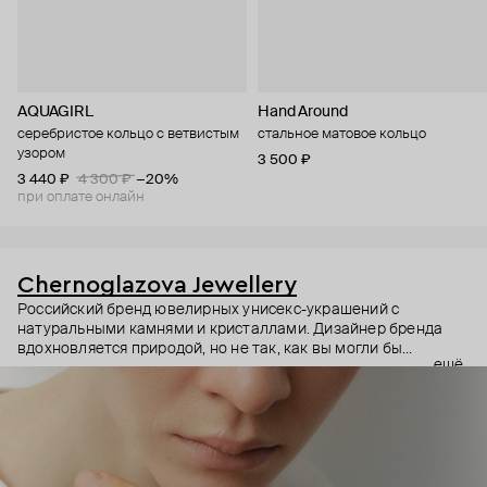
AQUAGIRL
Hand Around
серебристое кольцо с ветвистым
стальное матовое кольцо
узором
3 500 ₽
3 440 ₽
4 300 ₽
−20%
при оплате онлайн
Chernoglazova Jewellery
Российский бренд ювелирных унисекс-украшений с
натуральными камнями и кристаллами. Дизайнер бренда
вдохновляется природой, но не так, как вы могли бы
ещё
подумать. Эти украшения скорее напоминают о крутых
скалах или суровых пустынных рельефах. Они будто
становятся талисманами, которые меняют самоощущение
владельца, одним своим видом добавляют силы и
уверенности. И неудивительно: чтобы носить квадратные
кольца в повседневных образах, уверенности должно быть
предостаточно.