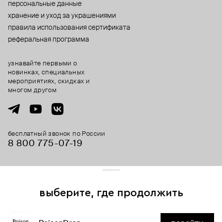
персональные данные
хранение и уход за украшениями
правила использования сертификата
реферальная программа
узнавайте первыми о
новинках, специальных
мероприятиях, скидках и
многом другом
бесплатный звонок по России
8 800 775⁠-07⁠-19
© 2013-2026 ООО «Пойзон Дроп».
все права защищены.
выберите, где продолжить
Для хорошей работы сайта мы используем файлы cookies
и сервисы аналитики. Продолжая его использование,