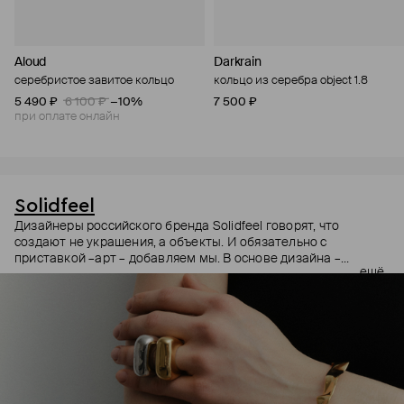
Aloud
Darkrain
серебристое завитое кольцо
кольцо из серебра object 1.8
5 490 ₽
6 100 ₽
−10%
7 500 ₽
при оплате онлайн
Solidfeel
Дизайнеры российского бренда Solidfeel говорят, что
создают не украшения, а объекты. И обязательно с
приставкой –арт – добавляем мы. В основе дизайна –
ещё
абстрактные формы, вдохновленные работами
современных скульпторов и художников. Это украшения для
тех, кто уже нашел свой стиль, кто не спешит за трендами. И
выбирает классику настолько же вневременную и
основательную, что и те самые современные скульптуры.
Все коллекции бренда выпускаются ограниченным тиражом.