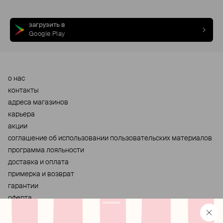
загрузить в
Google Play
о нас
контакты
адреса магазинов
карьера
акции
cоглашение об использовании пользовательских материалов
программа лояльности
доставка и оплата
примерка и возврат
гарантии
оферта
персональные данные
хранение и уход за украшениями