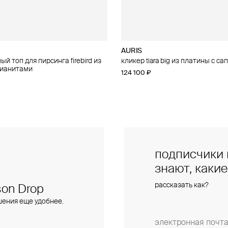
AURIS
AURIS
й топ для пирсинга firebird из
 для пирсинга phoenix из золота
кликер tiara big из платины с с
правый малый топ для пирсинга f
фианитами
золота с фианитами
124 100 ₽
28 000 ₽
подписчики 
знают, каки
рассказать как?
on Drop
шения еще удобнее.