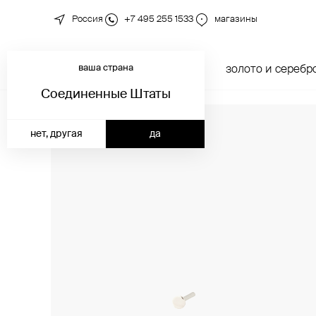
Россия
+7 495 255 1533
магазины
ваша страна
новинки
каталог
золото и серебр
Соединенные Штаты
нет, другая
да