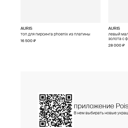
AURIS
AURIS
AURIS
AURIS
топ для пирсинга phoenix из платины
большой топ для пирсинга threeleaf из
левый малы
малый топ
золота с бриллиантами
золота с 
16 500 ₽
15 400 ₽
25 800 ₽
28 000 ₽
приложение Pois
В нем выбирать новые укра