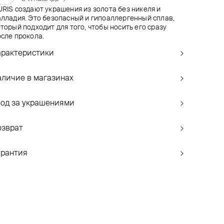
RIS создают украшения из золота без никеля и
алладия. Это безопасный и гипоаллергенный сплав,
торый подходит для того, чтобы носить его сразу
осле прокола.
арактеристики
аличие в магазинах
ход за украшениями
озврат
арантия