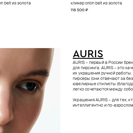
on belt из золота
для пупка из золота loraine
рсинга из золота ampir armour
рсинга из золота astra
кликер orion belt из золота
топ для пирсинга из золота flow
топ для пирсинга из золота thre
топ для пирсинга из золота eliz
116 500 ₽
22 500 ₽
16 700 ₽
35 100 ₽
AURIS
AURIS – первый в России бр
для пирсинга. AURIS – это ка
их украшения ручной работы.
пирсеры (они отвечают за без
ювелирные стилисты (благода
легко сочетаются между собо
Украшения AURIS – для тех, к
интеллигентно и по-взрослом