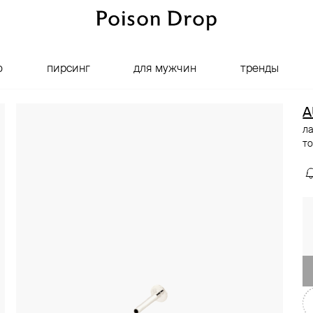
о
пирсинг
для мужчин
тренды
A
ла
т