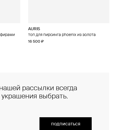
AURIS
апфирами
irebird из
топ для пирсинга phoenix из золота
16 500 ₽
нашей рассылки всегда
е украшения выбрать.
подписаться