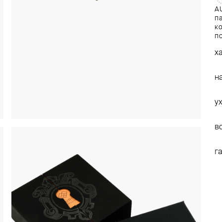
AU
п
ко
п
х
н
у
в
г