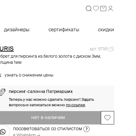
дизайнеры
сертификаты
скидки
URIS
арт. 57181
брет для пирсинга из белого золота с диском 3мм,
олщина 1мм
узнать о снижении цены
пирсинг-салон на Патриарших
Теперь у нас можно сделать пирсинг! Задать
вопросы и записаться можно
по ссылке
нет в наличии
посоветоваться со стилистом
в WhatsApp →