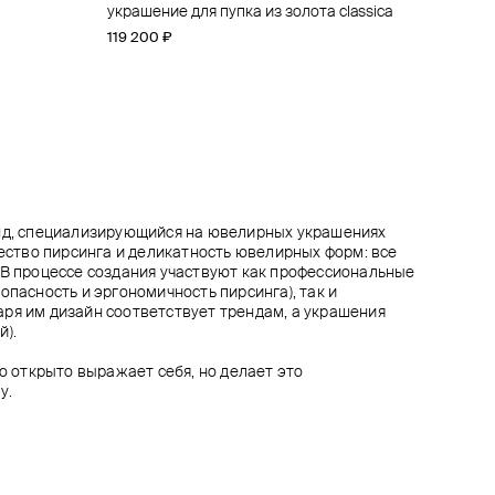
er
eleaf
abeth
украшение для пупка из золота classica
топ для пирсинга из золота anastasia
топ для пирсинга из золота 6-petal flower
замочек для пирсинга из золота surset
back
119 200 ₽
49 200 ₽
22 500 ₽
9 900 ₽
енд, специализирующийся на ювелирных украшениях
чество пирсинга и деликатность ювелирных форм: все
 В процессе создания участвуют как профессиональные
опасность и эргономичность пирсинга), так и
ря им дизайн соответствует трендам, а украшения
й).
то открыто выражает себя, но делает это
у.