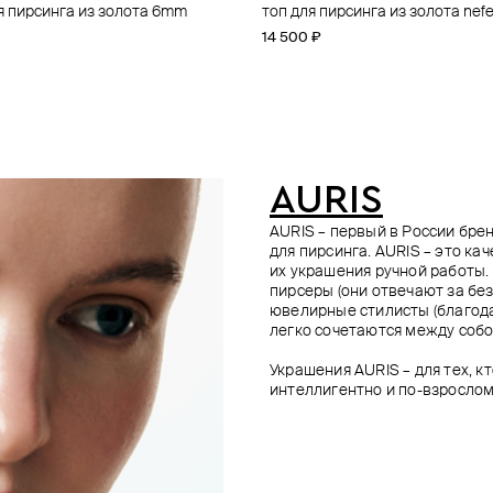
я пирсинга из золота 6mm
rchesa из золота
 золота для пирсинга 7mm
рсинга из золота starmoon
топ для пирсинга из золота nefert
кликер centurion 10мм из золот
топ для пирсинга из золота 3-pr
топ для пирсинга из золота thre
gem
14 500 ₽
119 500 ₽
18 500 ₽
17 600 ₽
AURIS
AURIS – первый в России бр
для пирсинга. AURIS – это ка
их украшения ручной работы.
пирсеры (они отвечают за без
ювелирные стилисты (благода
легко сочетаются между собо
Украшения AURIS – для тех, к
интеллигентно и по-взрослом