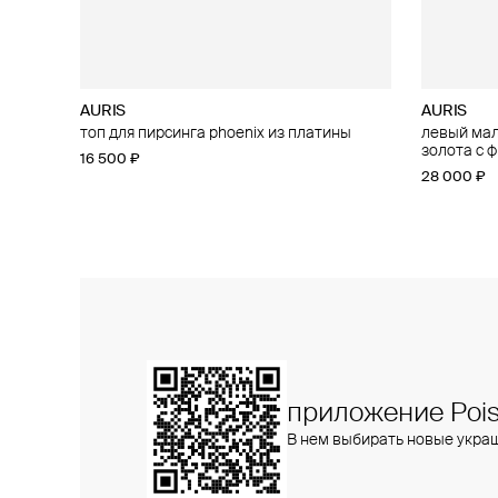
AURIS
AURIS
AURIS
AURIS
топ для пирсинга phoenix из платины
большой топ для пирсинга threeleaf из
левый малы
малый топ
золота с бриллиантами
золота с 
16 500 ₽
15 400 ₽
25 800 ₽
28 000 ₽
приложение Pois
В нем выбирать новые укра