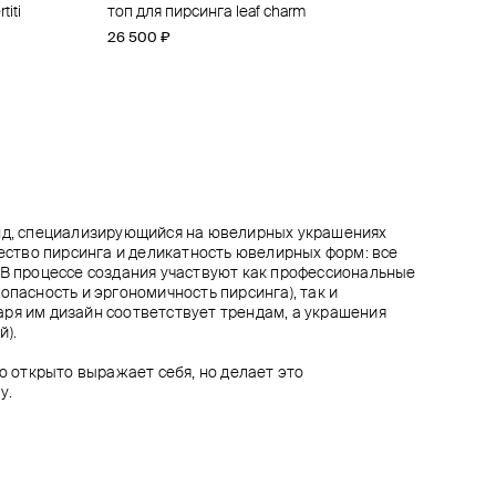
iti
а
ong-set
eleaf
топ для пирсинга leaf charm
кликер viipuri 7мм из золота
топ для пирсинга из золота threeleaf
топ для пирсинга из золота threeleaf
26 500 ₽
44 000 ₽
18 500 ₽
18 500 ₽
енд, специализирующийся на ювелирных украшениях
чество пирсинга и деликатность ювелирных форм: все
 В процессе создания участвуют как профессиональные
опасность и эргономичность пирсинга), так и
ря им дизайн соответствует трендам, а украшения
й).
то открыто выражает себя, но делает это
у.