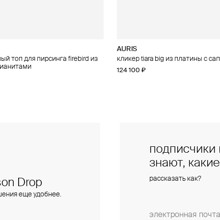
AURIS
AURIS
й топ для пирсинга firebird из
 для пирсинга phoenix из золота
кликер tiara big из платины с с
правый малый топ для пирсинга f
фианитами
золота с фианитами
124 100 ₽
28 000 ₽
подписчики 
знают, каки
рассказать как?
on Drop
шения еще удобнее.