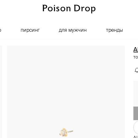
о
пирсинг
для мужчин
тренды
A
то
AU