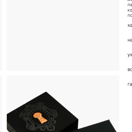
п
ко
п
х
н
у
в
г