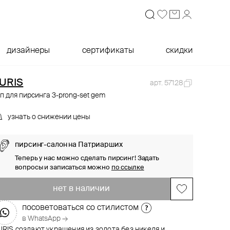
дизайнеры
сертификаты
скидки
URIS
арт. 57128
п для пирсинга 3-prong-set gem
узнать о снижении цены
пирсинг-салон на Патриарших
Теперь у нас можно сделать пирсинг! Задать
вопросы и записаться можно
по ссылке
нет в наличии
посоветоваться со стилистом
в WhatsApp →
RIS создают украшения из золота без никеля и