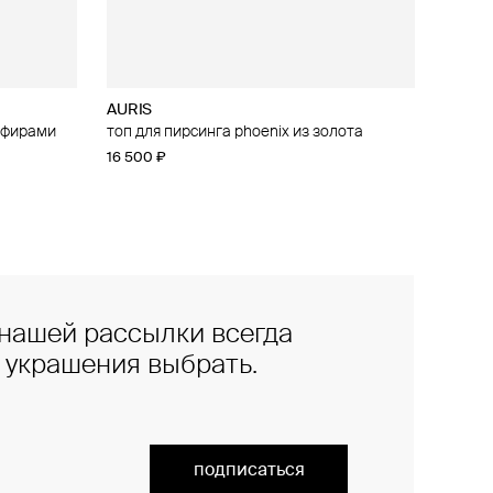
AURIS
апфирами
irebird из
топ для пирсинга phoenix из золота
16 500 ₽
нашей рассылки всегда
е украшения выбрать.
подписаться