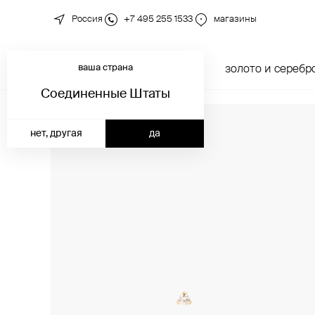
Россия
+7 495 255 1533
магазины
ваша страна
новинки
каталог
золото и серебр
Соединенные Штаты
нет, другая
да