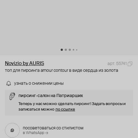
Novizio by AURIS
арт. 55741
топ для пирсинга amour contour в виде сердца из золота
узнать о снижении цены
пирсинг-салон на Патриарших
Теперь у нас можно сделать пирсинг! Задать вопросы и
записаться можно
по ссылке
посоветоваться со стилистом
в WhatsApp →