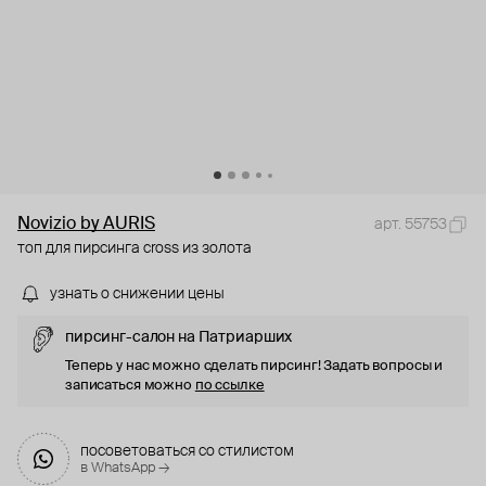
Novizio by AURIS
арт. 55753
топ для пирсинга cross из золота
узнать о снижении цены
пирсинг-салон на Патриарших
Теперь у нас можно сделать пирсинг! Задать вопросы и
записаться можно
по ссылке
посоветоваться со стилистом
в WhatsApp →