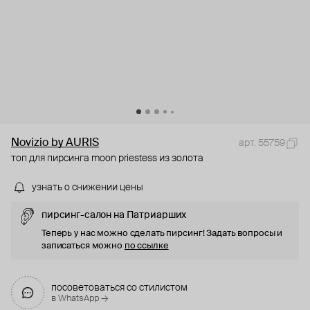
Novizio by AURIS
арт. 55759
топ для пирсинга moon priestess из золота
узнать о снижении цены
пирсинг-салон на Патриарших
Теперь у нас можно сделать пирсинг! Задать вопросы и
записаться можно
по ссылке
посоветоваться со стилистом
в WhatsApp →