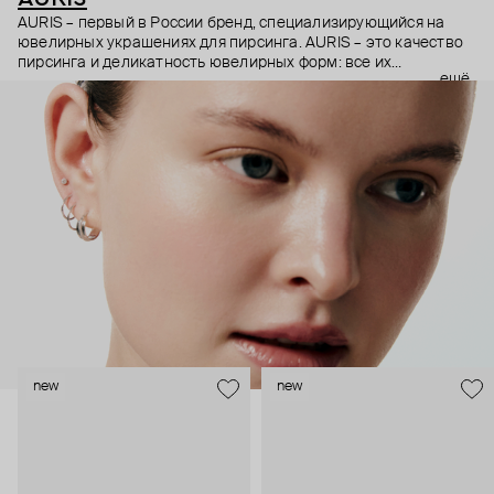
AURIS – первый в России бренд, специализирующийся на
ювелирных украшениях для пирсинга. AURIS – это качество
пирсинга и деликатность ювелирных форм: все их
ещё
украшения ручной работы. В процессе создания участвуют
как профессиональные пирсеры (они отвечают за
безопасность и эргономичность пирсинга), так и ювелирные
стилисты (благодаря им дизайн соответствует трендам, а
украшения легко сочетаются между собой).
Украшения AURIS – для тех, кто открыто выражает себя, но
делает это интеллигентно и по-взрослому.
new
new