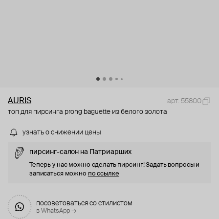
AURIS
арт. 55800
топ для пирсинга prong baguette из белого золота
узнать о снижении цены
пирсинг-салон на Патриарших
Теперь у нас можно сделать пирсинг! Задать вопросы и
записаться можно
по ссылке
посоветоваться со стилистом
в WhatsApp →