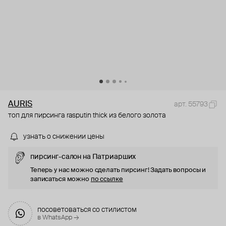
AURIS
арт. 55793
топ для пирсинга rasputin thick из белого золота
узнать о снижении цены
пирсинг-салон на Патриарших
Теперь у нас можно сделать пирсинг! Задать вопросы и
записаться можно
по ссылке
посоветоваться со стилистом
в WhatsApp →