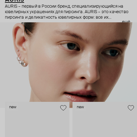
AURIS – первый в России бренд, специализирующийся на
ювелирных украшениях для пирсинга. AURIS – это качество
пирсинга и деликатность ювелирных форм: все их
ещё
украшения ручной работы. В процессе создания участвуют
как профессиональные пирсеры (они отвечают за
безопасность и эргономичность пирсинга), так и ювелирные
стилисты (благодаря им дизайн соответствует трендам, а
украшения легко сочетаются между собой).
Украшения AURIS – для тех, кто открыто выражает себя, но
делает это интеллигентно и по-взрослому.
new
new