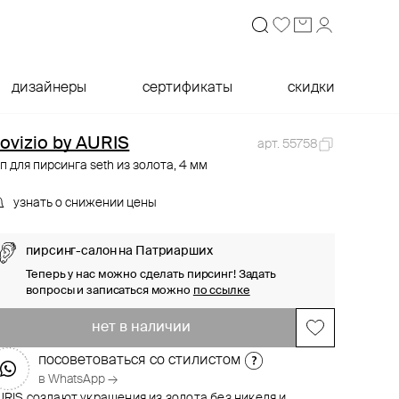
дизайнеры
сертификаты
скидки
ovizio by AURIS
арт. 55758
п для пирсинга seth из золота, 4 мм
узнать о снижении цены
пирсинг-салон на Патриарших
Теперь у нас можно сделать пирсинг! Задать
вопросы и записаться можно
по ссылке
нет в наличии
посоветоваться со стилистом
в WhatsApp →
RIS создают украшения из золота без никеля и