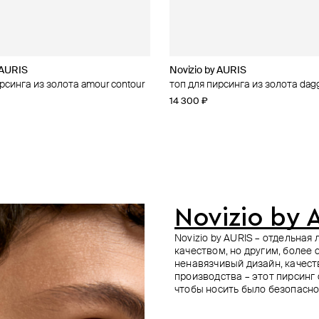
 AURIS
 AURIS
Novizio by AURIS
Novizio by AURIS
Novizio by AURIS
AURIS
рсинга из золота amour contour
рсинга из золота nefertiti
золота aspiration crushd 8mm
рсинга axe из золота
топ для пирсинга из золота dag
топ для пирсинга из золота amo
топ для пирсинга из платины ph
топ для пирсинга butterfly из зо
14 300 ₽
15 900 ₽
15 400 ₽
39 000 ₽
Novizio by 
Novizio by AURIS – отдельна
качеством, но другим, более
ненавязчивый дизайн, качес
производства – этот пирсинг
чтобы носить было безопасно