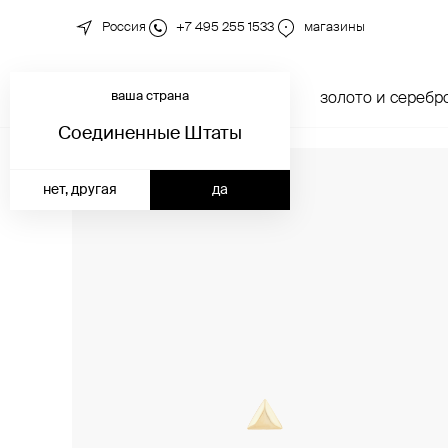
Россия
+7 495 255 1533
магазины
ваша страна
новинки
каталог
золото и серебр
Соединенные Штаты
нет, другая
да