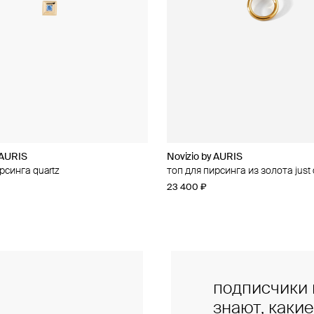
 AURIS
 AURIS
Novizio by AURIS
Novizio by AURIS
рсинга quartz
рсинга из золота amour contour
топ для пирсинга из золота jus
топ для пирсинга из золота line
23 400 ₽
14 500 ₽
подписчики 
знают, каки