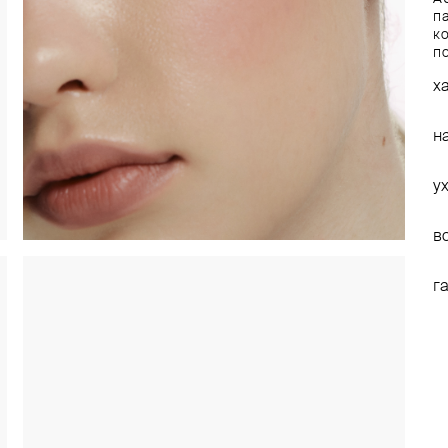
п
ко
п
х
н
у
в
г