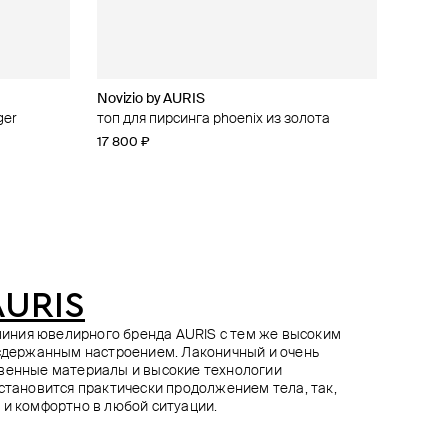
Novizio by AURIS
Novizio by AURIS
Novizio by AURIS
AURIS
ger
ur contour
oenix
лота
топ для пирсинга phoenix из золота
топ для пирсинга из золота phoenix small
топ для пирсинга из платины phoenix
топ для пирсинга из золота starmoon
right
17 800 ₽
15 400 ₽
21 600 ₽
13 400 ₽
AURIS
я линия ювелирного бренда AURIS с тем же высоким
 сдержанным настроением. Лаконичный и очень
твенные материалы и высокие технологии
 становится практически продолжением тела, так,
 и комфортно в любой ситуации.