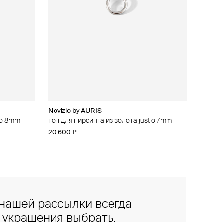
Novizio by AURIS
t o 8mm
топ для пирсинга из золота just o 7mm
20 600 ₽
нашей рассылки всегда
е украшения выбрать.