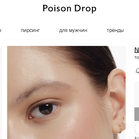
о
пирсинг
для мужчин
тренды
N
то
AU