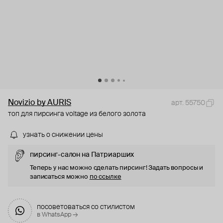
Novizio by AURIS
арт. 55750
топ для пирсинга voltage из белого золота
узнать о снижении цены
пирсинг-салон на Патриарших
Теперь у нас можно сделать пирсинг! Задать вопросы и
записаться можно
по ссылке
посоветоваться со стилистом
в WhatsApp →