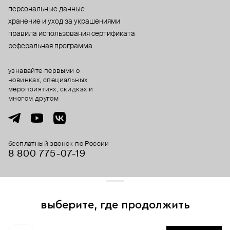
персональные данные
хранение и уход за украшениями
правила использования сертификата
реферальная программа
узнавайте первыми о
новинках, специальных
мероприятиях, скидках и
многом другом
бесплатный звонок по России
8 800 775⁠-07⁠-19
© 2013-2026 ООО «Пойзон Дроп».
все права защищены.
выберите, где продолжить
Для хорошей работы сайта мы используем файлы cookies