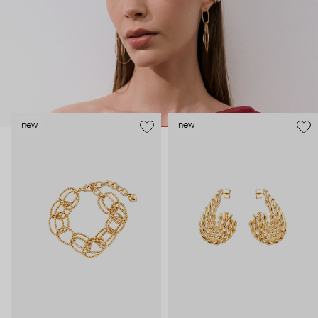
new
new