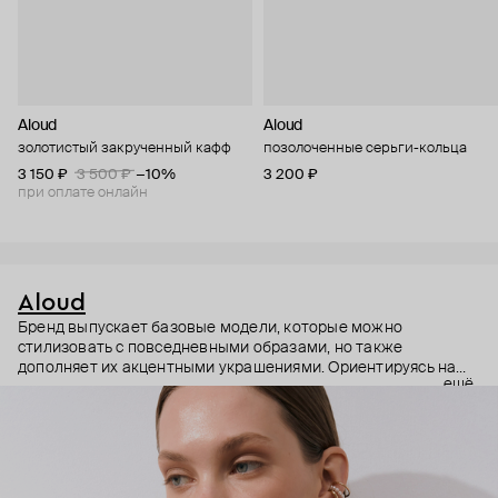
Aloud
Aloud
золотистый закрученный кафф
позолоченные серьги-кольца
3 150 ₽
3 500 ₽
−10%
3 200 ₽
при оплате онлайн
Aloud
Бренд выпускает базовые модели, которые можно
стилизовать с повседневными образами, но также
дополняет их акцентными украшениями. Ориентируясь на
ещё
долгосрочные тренды, вдохновляясь культурой, искусством и
людьми, Aloud показывает коллекции несколько раз в год. А
в названии бренда зашифрован призыв слушать внутренний
голос и транслировать его через украшения.