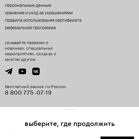
персональные данные
хранение и уход за украшениями
правила использования сертификата
реферальная программа
узнавайте первыми о
новинках, специальных
мероприятиях, скидках и
многом другом
бесплатный звонок по России
8 800 775⁠-07⁠-19
© 2013-2026 ООО «Пойзон Дроп».
все права защищены.
выберите, где продолжить
Для хорошей работы сайта мы используем файлы cookies