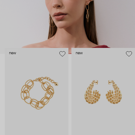
new
new