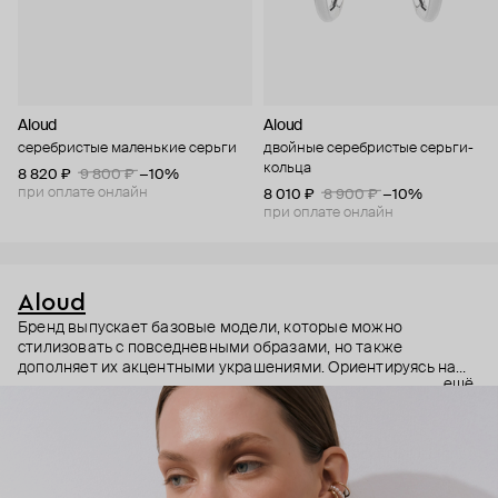
Aloud
Aloud
серебристые маленькие серьги
двойные серебристые серьги-
кольца
8 820 ₽
9 800 ₽
−10%
при оплате онлайн
8 010 ₽
8 900 ₽
−10%
при оплате онлайн
Aloud
Бренд выпускает базовые модели, которые можно
стилизовать с повседневными образами, но также
дополняет их акцентными украшениями. Ориентируясь на
ещё
долгосрочные тренды, вдохновляясь культурой, искусством и
людьми, Aloud показывает коллекции несколько раз в год. А
в названии бренда зашифрован призыв слушать внутренний
голос и транслировать его через украшения.