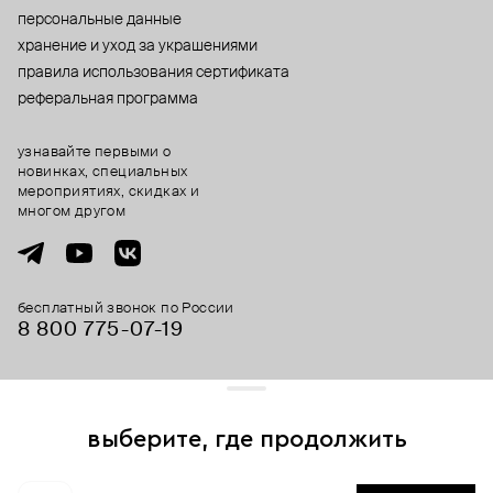
персональные данные
хранение и уход за украшениями
правила использования сертификата
реферальная программа
узнавайте первыми о
новинках, специальных
мероприятиях, скидках и
многом другом
бесплатный звонок по России
8 800 775⁠-07⁠-19
© 2013-2026 ООО «Пойзон Дроп».
все права защищены.
выберите, где продолжить
Для хорошей работы сайта мы используем файлы cookies