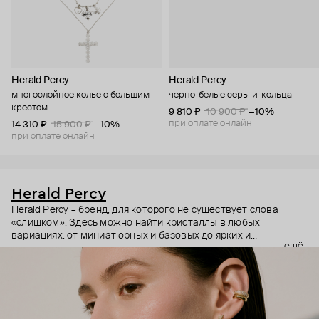
Herald Percy
Herald Percy
многослойное колье с большим
черно-белые серьги-кольца
крестом
9 810 ₽
10 900 ₽
−10%
при оплате онлайн
14 310 ₽
15 900 ₽
−10%
при оплате онлайн
Herald Percy
Herald Percy – бренд, для которого не существует слова
«слишком». Здесь можно найти кристаллы в любых
вариациях: от миниатюрных и базовых до ярких и
ещё
массивных, которые сразу становятся главным элементом
образа. Героиня бренда – девушка из мегаполиса, которой
нужно как минимум 25 часов в сутках, чтобы все успеть, и
внушительный арсенал украшений, чтобы, поменяв серьги,
поехать на вечеринку сразу из офиса.