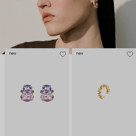
new
new