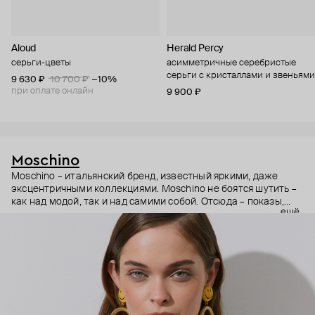
Aloud
Herald Percy
серьги-цветы
асимметричные серебристые
серьги с кристаллами и звеньями
9 630 ₽
10 700 ₽
−10%
при оплате онлайн
9 900 ₽
Moschino
Moschino – итальянский бренд, известный яркими, даже
эксцентричными коллекциями. Moschino не боятся шутить –
как над модой, так и над самими собой. Отсюда – показы,
ещё
мгновенно становящиеся главными событиями, вирусные
выходы селебрити (помните Кэти Перри в платье-люстре на
бале Института костюма Met Gala в 2019 году?) и
коллаборации с самыми неожиданными кандидатами, от
«Улицы Сезам» до The Sims. Украшения бренда –
гипертрофированно праздничные, практически
нарисованные: с кристаллами размером с ладонь и будто бы
расплавленными сердцами.