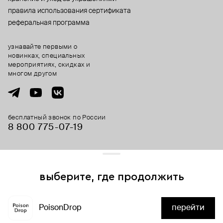
правила использования сертификата
реферальная программа
узнавайте первыми о
новинках, специальных
мероприятиях, скидках и
многом другом
бесплатный звонок по России
8 800 775⁠-07⁠-19
© 2013-2026 ООО «Пойзон Дроп».
все права защищены.
выберите, где продолжить
Для хорошей работы сайта мы используем файлы cookies
и сервисы аналитики. Продолжая его использование,
PoisonDrop
перейти
вы соглашаетесь с нашим
положением об обработке
нет в наличии