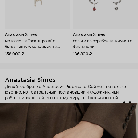
Anastasia Simes
Anastasia Simes
моносерьга "рок-н-ролл" с
серьги из серебра «алхимия» с
бриллиантом, сапфирами и
фианитами
рубинами
158 000 ₽
136 800 ₽
Anastasia Simes
Дизайнер бренда Анастасия Рюрикова-Саймс – не только
ювелир, но театральный постановщик и художник, чьи
работы можно найти по всему миру, от Третьяковской
ещё
галереи до выставок в США и Гонконге. Она вдохновляется
разными культурами, эпохами и символами. Причем
символы – неочевидные: например, кулоны с руками, чье
положение на жестовом языке означает «я тебя люблю» или
«желаю удачи».
В этих украшениях много магии: здесь и знаки из