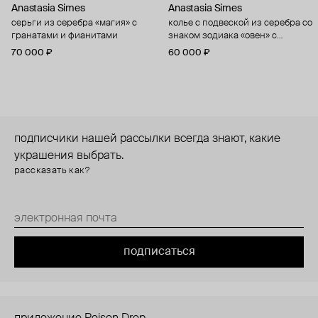
Anastasia Simes
Anastasia Simes
серьги из серебра «магия» с
колье с подвеской из серебра со
гранатами и фианитами
знаком зодиака «овен» с
цитрином и фианитами
70 000 ₽
60 000 ₽
подписчики нашей рассылки всегда знают, какие
украшения выбрать.
рассказать как?
подписаться