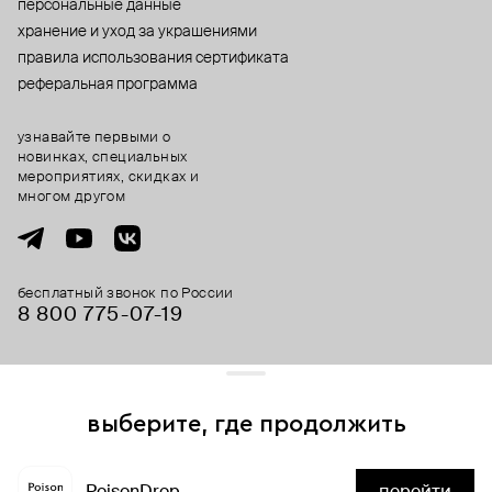
персональные данные
хранение и уход за украшениями
правила использования сертификата
реферальная программа
узнавайте первыми о
новинках, специальных
мероприятиях, скидках и
многом другом
бесплатный звонок по России
8 800 775⁠-07⁠-19
© 2013-2026 ООО «Пойзон Дроп».
все права защищены.
выберите, где продолжить
Для хорошей работы сайта мы используем файлы cookies
и сервисы аналитики. Продолжая его использование,