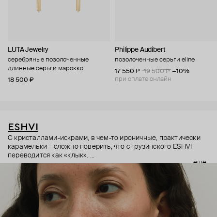
LUTA Jewelry
Philippe Audibert
серебряные позолоченные
позолоченные серьги eline
длинные серьги марокко
17 550 ₽
19 500 ₽
−10%
при оплате онлайн
18 500 ₽
ESHVI
С кристаллами-искрами, в чем-то ироничные, практически
карамельки – сложно поверить, что с грузинского ESHVI
переводится как «клык».
ещё
Свой бренд Тамар Сванидзе и Натия Чхартишвили основали
в Лондоне. В ярких украшениях дизайнеры словно
вспоминают о своих корнях. Массивные серьги с
кристаллами – как любят колоритные местные, простые
графичные формы напоминают картины Нико Пиросмани, а
«леденцовые» цвета – доза витамина D для Кендалл