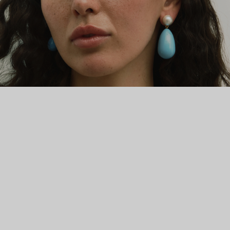
Дженнер, Кэти Перри, Halsey и других селебрити, которые
уже носят ESHVI.