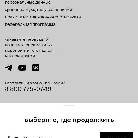
персональные данные
хранение и уход за украшениями
правила использования сертификата
реферальная программа
узнавайте первыми о
новинках, специальных
мероприятиях, скидках и
многом другом
бесплатный звонок по России
8 800 775⁠-07⁠-19
© 2013-2026 ООО «Пойзон Дроп».
все права защищены.
выберите, где продолжить
Для хорошей работы сайта мы используем файлы cookies
и сервисы аналитики. Продолжая его использование,