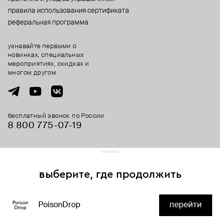
правила использования сертификата
реферальная программа
узнавайте первыми о
новинках, специальных
мероприятиях, скидках и
многом другом
бесплатный звонок по России
8 800 775⁠-07⁠-19
© 2013-2026 ООО «Пойзон Дроп».
все права защищены.
выберите, где продолжить
Для хорошей работы сайта мы используем файлы cookies
и сервисы аналитики. Продолжая его использование,
PoisonDrop
перейти
вы соглашаетесь с нашим
положением об обработке
нет в наличии