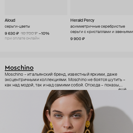
Aloud
Herald Percy
серьги-цветы
асимметричные серебристые
серьги с кристаллами и звеньями
9 630 ₽
10 700 ₽
−10%
при оплате онлайн
9 900 ₽
Moschino
Moschino – итальянский бренд, известный яркими, даже
эксцентричными коллекциями. Moschino не боятся шутить –
как над модой, так и над самими собой. Отсюда – показы,
ещё
мгновенно становящиеся главными событиями, вирусные
выходы селебрити (помните Кэти Перри в платье-люстре на
бале Института костюма Met Gala в 2019 году?) и
коллаборации с самыми неожиданными кандидатами, от
«Улицы Сезам» до The Sims. Украшения бренда –
гипертрофированно праздничные, практически
нарисованные: с кристаллами размером с ладонь и будто бы
расплавленными сердцами.