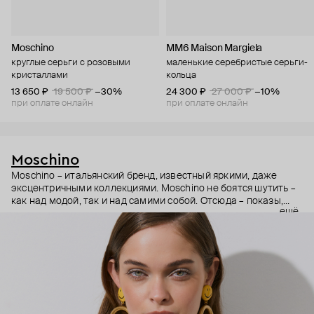
Moschino
MM6 Maison Margiela
круглые серьги с розовыми
маленькие серебристые серьги-
кристаллами
кольца
13 650 ₽
19 500 ₽
−30%
24 300 ₽
27 000 ₽
−10%
при оплате онлайн
при оплате онлайн
Moschino
Moschino – итальянский бренд, известный яркими, даже
эксцентричными коллекциями. Moschino не боятся шутить –
как над модой, так и над самими собой. Отсюда – показы,
ещё
мгновенно становящиеся главными событиями, вирусные
выходы селебрити (помните Кэти Перри в платье-люстре на
бале Института костюма Met Gala в 2019 году?) и
коллаборации с самыми неожиданными кандидатами, от
«Улицы Сезам» до The Sims. Украшения бренда –
гипертрофированно праздничные, практически
нарисованные: с кристаллами размером с ладонь и будто бы
расплавленными сердцами.