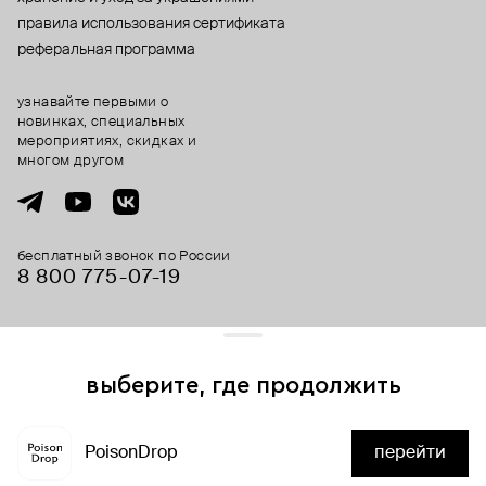
правила использования сертификата
реферальная программа
узнавайте первыми о
новинках, специальных
мероприятиях, скидках и
многом другом
бесплатный звонок по России
8 800 775⁠-07⁠-19
© 2013-2026 ООО «Пойзон Дроп».
все права защищены.
выберите, где продолжить
Для хорошей работы сайта мы используем файлы cookies
и сервисы аналитики. Продолжая его использование,
PoisonDrop
перейти
вы соглашаетесь с нашим
положением об обработке
нет в наличии