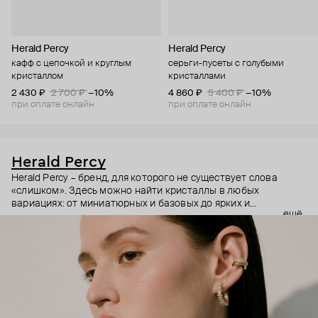
Herald Percy
Herald Percy
кафф с цепочкой и круглым
серьги-пусеты с голубыми
кристаллом
кристаллами
2 430 ₽
2 700 ₽
−10%
4 860 ₽
5 400 ₽
−10%
при оплате онлайн
при оплате онлайн
Herald Percy
Herald Percy – бренд, для которого не существует слова
«слишком». Здесь можно найти кристаллы в любых
вариациях: от миниатюрных и базовых до ярких и
ещё
массивных, которые сразу становятся главным элементом
образа. Героиня бренда – девушка из мегаполиса, которой
нужно как минимум 25 часов в сутках, чтобы все успеть, и
внушительный арсенал украшений, чтобы, поменяв серьги,
поехать на вечеринку сразу из офиса.