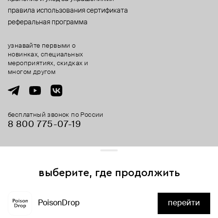
правила использования сертификата
реферальная программа
узнавайте первыми о
новинках, специальных
мероприятиях, скидках и
многом другом
бесплатный звонок по России
8 800 775⁠-07⁠-19
© 2013-2026 ООО «Пойзон Дроп».
все права защищены.
выберите, где продолжить
Для хорошей работы сайта мы используем файлы cookies
и сервисы аналитики. Продолжая его использование,
PoisonDrop
перейти
вы соглашаетесь с нашим
положением об обработке
нет в наличии