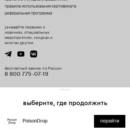
правила использования сертификата
реферальная программа
узнавайте первыми о
новинках, специальных
мероприятиях, скидках и
многом другом
бесплатный звонок по России
8 800 775⁠-07⁠-19
© 2013-2026 ООО «Пойзон Дроп».
все права защищены.
выберите, где продолжить
Для хорошей работы сайта мы используем файлы cookies
и сервисы аналитики. Продолжая его использование,
PoisonDrop
перейти
вы соглашаетесь с нашим
положением об обработке
нет в наличии