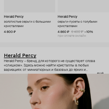
Herald Percy
Herald Percy
золотистые серьги с большими
серьги-пусеты с голубыми
кристаллами
кристаллами
4 800 ₽
4 860 ₽
5 400 ₽
−10%
при оплате онлайн
Herald Percy
Herald Percy – бренд, для которого не существует слова
«слишком». Здесь можно найти кристаллы в любых
вариациях: от миниатюрных и базовых до ярких и
ещё
массивных, которые сразу становятся главным элементом
образа. Героиня бренда – девушка из мегаполиса, которой
нужно как минимум 25 часов в сутках, чтобы все успеть, и
внушительный арсенал украшений, чтобы, поменяв серьги,
поехать на вечеринку сразу из офиса.