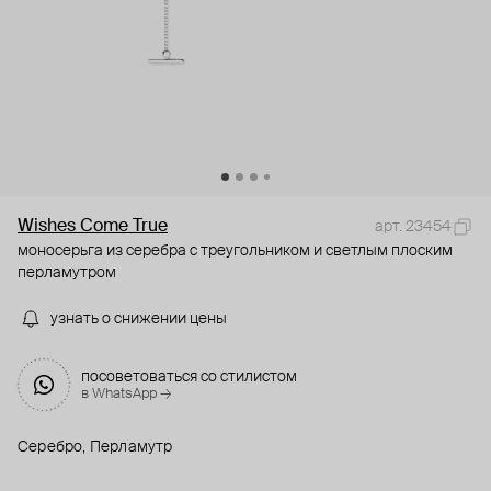
Wishes Come True
арт. 23454
моносерьга из серебра с треугольником и светлым плоским
перламутром
узнать о снижении цены
посоветоваться со стилистом
в WhatsApp →
Серебро, Перламутр