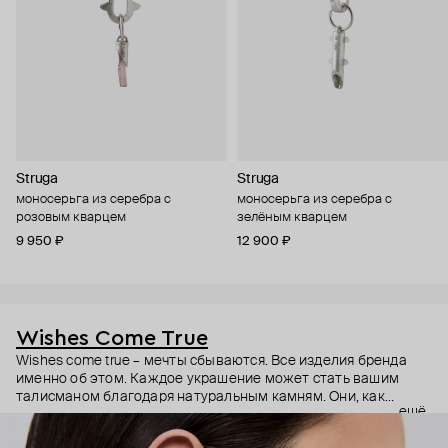
Struga
Struga
моносерьга из серебра с
моносерьга из серебра с
розовым кварцем
зелёным кварцем
9 950 ₽
12 900 ₽
Wishes Come True
Wishes come true – мечты сбываются. Все изделия бренда
именно об этом. Каждое украшение может стать вашим
талисманом благодаря натуральным камням. Они, как
ещё
известно, обладают очень сильной энергетикой и
различными свойствами – ваши желания рискуют сбыться.